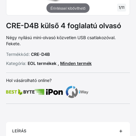
1
/
11
Érintéssel kibővíthető
CRE-D4B külső 4 foglalatú olvasó
Négy nyílású mini-olvasó közvetlen USB csatlakozóval.
Fekete.
Termékkód:
CRE-D4B
Kategória:
EOL termékek ,
Minden termék
Hol vásárolható online?
LEÍRÁS