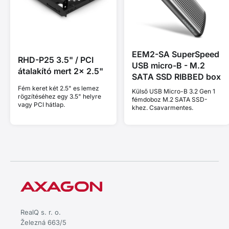
EEM2-SA SuperSpeed
RHD-P25 3.5" / PCI
USB micro-B - M.2
átalakító mert 2x 2.5"
SATA SSD RIBBED box
Fém keret két 2.5" es lemez
Külső USB Micro-B 3.2 Gen 1
rögzítéséhez egy 3.5" helyre
fémdoboz M.2 SATA SSD-
vagy PCI hátlap.
khez. Csavarmentes.
RealQ s. r. o.
Železná 663/5