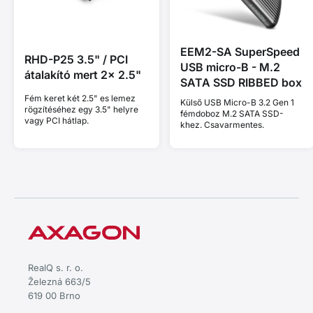
EEM2-SA SuperSpeed
RHD-P25 3.5" / PCI
USB micro-B - M.2
átalakító mert 2x 2.5"
SATA SSD RIBBED box
Fém keret két 2.5" es lemez
Külső USB Micro-B 3.2 Gen 1
rögzítéséhez egy 3.5" helyre
fémdoboz M.2 SATA SSD-
vagy PCI hátlap.
khez. Csavarmentes.
RealQ s. r. o.
Železná 663/5
619 00 Brno