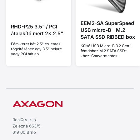
EEM2-SA SuperSpeed
RHD-P25 3.5" / PCI
USB micro-B - M.2
átalakító mert 2x 2.5"
SATA SSD RIBBED box
Fém keret két 2.5" es lemez
Külső USB Micro-B 3.2 Gen 1
rögzítéséhez egy 3.5" helyre
fémdoboz M.2 SATA SSD-
vagy PCI hátlap.
khez. Csavarmentes.
RealQ s. r. o.
Železná 663/5
619 00 Brno