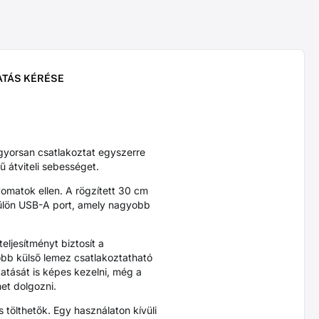
ATÁS KÉRÉSE
yorsan csatlakoztat egyszerre
 átviteli sebességet.
yomatok ellen. A rögzített 30 cm
 külön USB-A port, amely nagyobb
ljesítményt biztosít a
bb külső lemez csatlakoztatható
tását is képes kezelni, még a
et dolgozni.
tölthetők. Egy használaton kívüli