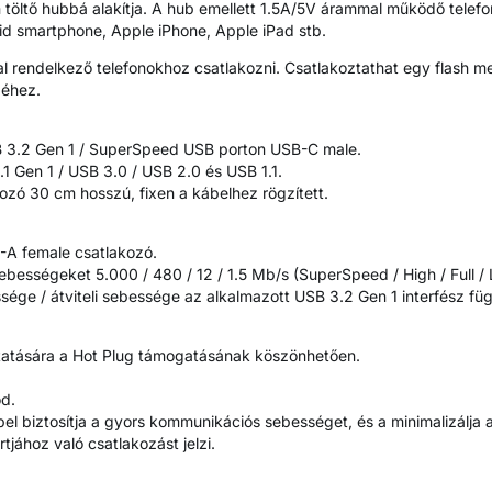
töltő hubbá alakítja. A hub emellett 1.5A/5V árammal működő telefon
id smartphone, Apple iPhone, Apple iPad stb.
 rendelkező telefonokhoz csatlakozni. Csatlakoztathat egy flash megh
péhez.
SB 3.2 Gen 1 / SuperSpeed USB porton USB-C male.
.1 Gen 1 / USB 3.0 / USB 2.0 és USB 1.1.
ozó 30 cm hosszú, fixen a kábelhez rögzített.
-A female csatlakozó.
sebességeket 5.000 / 480 / 12 / 1.5 Mb/s (SuperSpeed / High / Full /
sége / átviteli sebessége az alkalmazott USB 3.2 Gen 1 interfész füg
ztatására a Hot Plug támogatásának köszönhetően.
d.
l biztosítja a gyors kommunikációs sebességet, és a minimalizálja 
jához való csatlakozást jelzi.