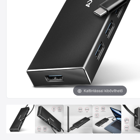
Kattintással kibővíthető