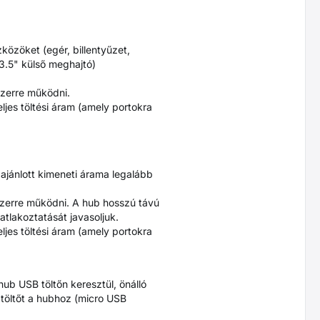
özöket (egér, billentyűzet,
 3.5" külső meghajtó)
zerre működni.
ljes töltési áram (amely portokra
ő ajánlott kimeneti árama legalább
zerre működni. A hub hosszú távú
lakoztatását javasoljuk.
ljes töltési áram (amely portokra
ub USB töltőn keresztül, önálló
töltőt a hubhoz (micro USB