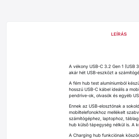
LEÍRÁS
A vékony USB-C 3.2 Gen 1 (USB 3
akár hét USB-eszközt a számítógé
A fém hub test alumíniumból készül
hosszú USB-C kábel ideális a mobi
pendrive-ok, olvasók és egyéb US
Ennek az USB-elosztónak a sokolda
mobiltelefonokhoz mellékelt szab
számítógéphez, laptophoz, táblag
hub külső tápegység nélkül is. A 
A Charging hub funkciónak köszönh