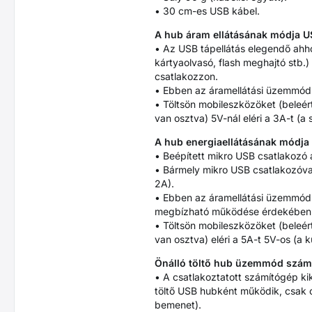
• 30 cm-es USB kábel.
A hub áram ellátásának módja U
• Az USB tápellátás elegendő ahh
kártyaolvasó, flash meghajtó stb.)
csatlakozzon.
• Ebben az áramellátási üzemmód
• Töltsön mobileszközöket (beleért
van osztva) 5V-nál eléri a 3A-t (
A hub energiaellátásának módja 
• Beépített mikro USB csatlakozó 
• Bármely mikro USB csatlakozóval 
2A).
• Ebben az áramellátási üzemmód
megbízható működése érdekében az
• Töltsön mobileszközöket (beleért
van osztva) eléri a 5A-t 5V-os (a k
Önálló töltő hub üzemmód számít
• A csatlakoztatott számítógép ki
töltő USB hubként működik, csak 
bemenet).