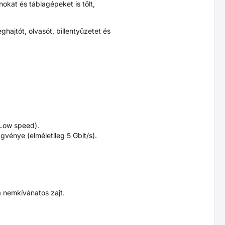
okat és táblagépeket is tölt,
ajtót, olvasót, billentyűzetet és
 Low speed).
gvénye (elméletileg 5 Gbit/s).
a nemkívánatos zajt.