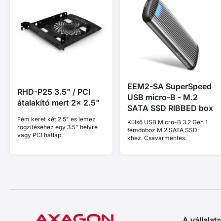
EEM2-SA SuperSpeed
RHD-P25 3.5" / PCI
USB micro-B - M.2
átalakító mert 2x 2.5"
SATA SSD RIBBED box
Fém keret két 2.5" es lemez
Külső USB Micro-B 3.2 Gen 1
rögzítéséhez egy 3.5" helyre
fémdoboz M.2 SATA SSD-
vagy PCI hátlap.
khez. Csavarmentes.
A vállalatr