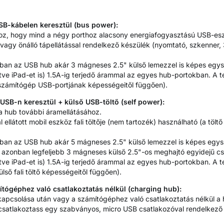
SB-kábelen keresztül (bus power):
oz, hogy mind a négy porthoz alacsony energiafogyasztású USB-eszk
 vagy önálló tápellátással rendelkező készülék (nyomtató, szkenner,
ban az USB hub akár 3 mágneses 2.5" külső lemezzel is képes egys
ve iPad-et is) 1.5A-ig terjedő árammal az egyes hub-portokban. A te
a számítógép USB-portjának képességeitől függően).
USB-n keresztül + külső USB-töltő (self power):
a hub további áramellátásához.
ellátott mobil eszköz fali töltője (nem tartozék) használható (a tölt
ban az USB hub akár 5 mágneses 2.5" külső lemezzel is képes egys
onban legfeljebb 3 mágneses külső 2.5"-os meghajtó egyidejű csat
ve iPad-et is) 1.5A-ig terjedő árammal az egyes hub-portokban. A te
ülső fali töltő képességeitől függően).
ógéphez való csatlakoztatás nélkül (charging hub):
kapcsolása után vagy a számítógéphez való csatlakoztatás nélkül a h
csatlakoztass egy szabványos, micro USB csatlakozóval rendelkező 