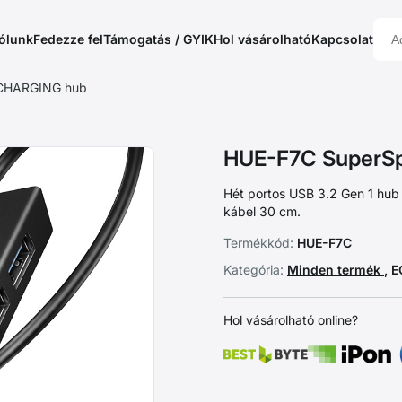
ólunk
Fedezze fel
Támogatás / GYIK
Hol vásárolható
Kapcsolat
 CHARGING hub
HUE-F7C SuperS
Hét portos USB 3.2 Gen 1 hub
kábel 30 cm.
Termékkód:
HUE-F7C
Kategória:
Minden termék
, 
Hol vásárolható online?