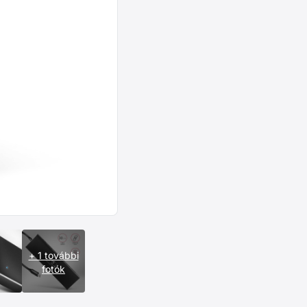
+ 1 további
fotók