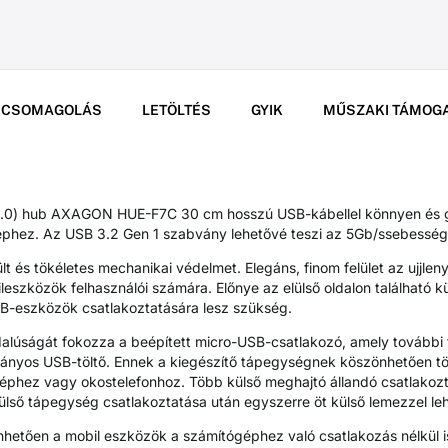
CSOMAGOLÁS
LETÖLTÉS
GYIK
MŰSZAKI TÁMOG
.0) hub AXAGON HUE-F7C 30 cm hosszú USB-kábellel könnyen és g
phez. Az USB 3.2 Gen 1 szabvány lehetővé teszi az 5Gb/ssebességű
t és tökéletes mechanikai védelmet. Elegáns, finom felület az ujjlen
leszközök felhasználói számára. Előnye az elülső oldalon található
B-eszközök csatlakoztatására lesz szükség.
lúságát fokozza a beépített micro-USB-csatlakozó, amely további te
ványos USB-töltő. Ennek a kiegészítő tápegységnek köszönhetően tö
éphez vagy okostelefonhoz. Több külső meghajtó állandó csatlakozta
külső tápegység csatlakoztatása után egyszerre öt külső lemezzel leh
etően a mobil eszközök a számítógéphez való csatlakozás nélkül is 