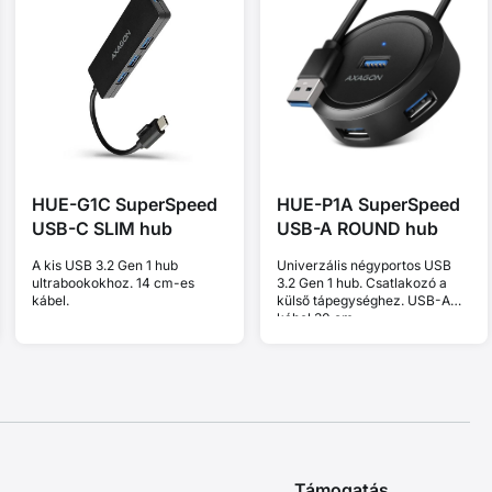
HUE-G1C SuperSpeed
HUE-P1A SuperSpeed
USB-C SLIM hub
USB-A ROUND hub
A kis USB 3.2 Gen 1 hub
Univerzális négyportos USB
ultrabookokhoz. 14 cm-es
3.2 Gen 1 hub. Csatlakozó a
kábel.
külső tápegységhez. USB-A
kábel 30 cm.
Támogatás