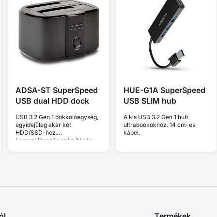
ADSA-ST SuperSpeed
HUE-G1A SuperSpeed
USB dual HDD dock
USB SLIM hub
USB 3.2 Gen 1 dokkolóegység,
A kis USB 3.2 Gen 1 hub
egyidejűleg akár két
ultrabookokhoz. 14 cm-es
HDD/SSD-hez.
kábel.
Lemezklónozás számítógép
nélkül.
ól
Termékek