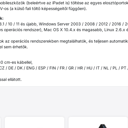
ileszközök (beleértve az iPadet is) töltése az egyes elosztóportoko
V-os (a külső fali töltő képességeitől függően).
k:
 8.1 / 10 / 11 és újabb, Windows Server 2003 / 2008 / 2012 / 2016 / 
ws operációs rendszer), Mac OS X 10.4.x és magasabb, Linux 2.6.x
k az operációs rendszerekben megtalálhatók, és teljesen automatiku
 el sem érhetők.
0 cm-es kábellel,
Z / DE / DK / ENG / ESP / FIN / FR / GR / HR / HU / IT / NL / PL / PT
sal ellátott.