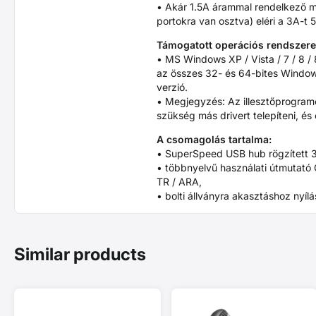
• Akár 1.5A árammal rendelkező mob
portokra van osztva) eléri a 3A-t 5
Támogatott operációs rendszere
• MS Windows XP / Vista / 7 / 8 /
az összes 32- és 64-bites Windo
verzió.
• Megjegyzés: Az illesztőprogramo
szükség más drivert telepíteni, és
A csomagolás tartalma:
• SuperSpeed USB hub rögzített 3
• többnyelvű használati útmutató C
TR / ARA,
• bolti állványra akasztáshoz nyílás
Similar products