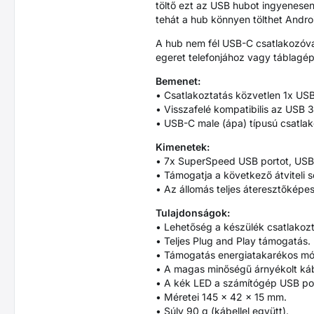
töltő ezt az USB hubot ingyenesen 
tehát a hub könnyen tölthet Andro
A hub nem fél USB-C csatlakozóval
egeret telefonjához vagy táblagé
Bemenet:
• Csatlakoztatás közvetlen 1x U
• Visszafelé kompatibilis az USB 3
• USB-C male (ápa) típusú csatlak
Kimenetek:
• 7x SuperSpeed USB portot, USB
• Támogatja a következő átviteli 
• Az állomás teljes áteresztőképes
Tulajdonságok:
• Lehetőség a készülék csatlako
• Teljes Plug and Play támogatás.
• Támogatás energiatakarékos mó
• A magas minőségű árnyékolt kábe
• A kék LED a számítógép USB port
• Méretei 145 x 42 x 15 mm.
• Súly 90 g (kábellel együtt).