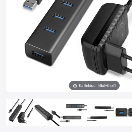
Kattintással kibővíthető