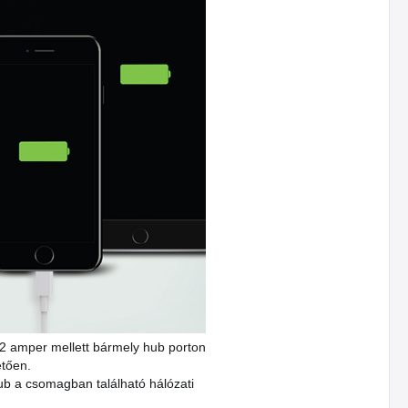
r 2 amper mellett bármely hub porton
etően.
hub a csomagban található hálózati