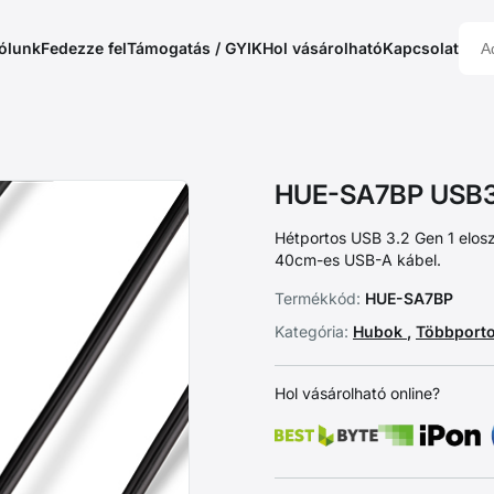
ólunk
Fedezze fel
Támogatás / GYIK
Hol vásárolható
Kapcsolat
HUE-SA7BP USB3
Hétportos USB 3.2 Gen 1 elos
40cm-es USB-A kábel.
Termékkód:
HUE-SA7BP
Kategória:
Hubok
,
Többport
Hol vásárolható online?