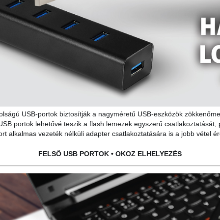
volságú USB-portok biztosítják a nagyméretű USB-eszközök zökkenőmen
 USB portok lehetővé teszik a flash lemezek egyszerű csatlakoztatását, 
ort alkalmas vezeték nélküli adapter csatlakoztatására is a jobb vétel 
FELSŐ USB PORTOK • OKOZ ELHELYEZÉS