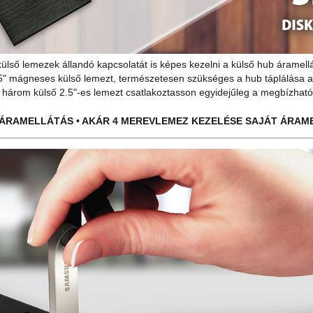
ülső lemezek állandó kapcsolatát is képes kezelni a külső hub áramellá
5
"
mágneses külső lemezt, természetesen szükséges a hub táplálása a m
 három külső 2.5"-es lemezt csatlakoztasson egyidejűleg a megbízhat
S ÁRAMELLÁTÁS • AKÁR 4 MEREVLEMEZ KEZELÉSE SAJÁT ÁRA