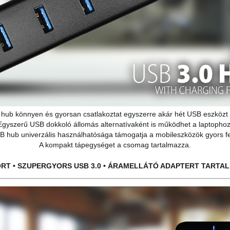
 hub könnyen és gyorsan csatlakoztat egyszerre akár hét USB eszközt
Egyszerű USB dokkoló állomás alternatívaként is működhet a laptophoz
 hub univerzális használhatósága támogatja a mobileszközök gyors fel
A kompakt tápegységet a csomag tartalmazza.
ORT • SZUPERGYORS USB 3.0 • ÁRAMELLÁTÓ ADAPTERT TARTA