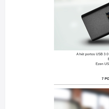
A hét portos USB 3.0
Ezen USB
7 P