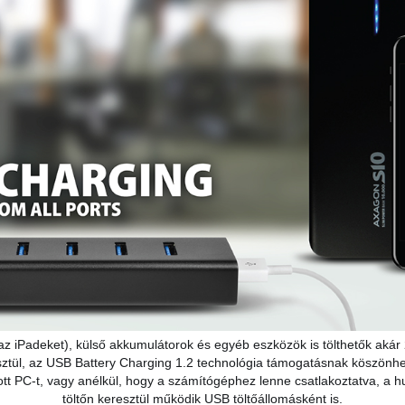
 az iPadeket), külső akkumulátorok és egyéb eszközök is tölthetők aká
ztül, az USB Battery Charging 1.2 technológia támogatásnak köszönh
ott PC-t, vagy anélkül, hogy a számítógéphez lenne csatlakoztatva, a 
töltőn keresztül működik USB töltőállomásként is.