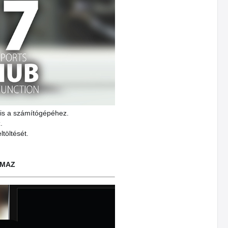
 is a számítógépéhez.
.
töltését.
LMAZ