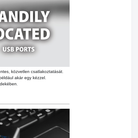
tes, közvetlen csatlakoztatását.
például akár egy kézzel.
érdekében.