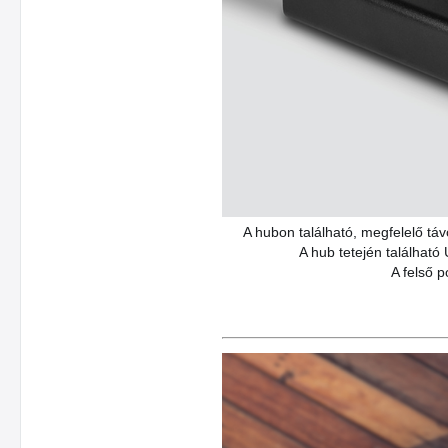
A hubon található, megfelelő tá
A hub tetején található
A felső p