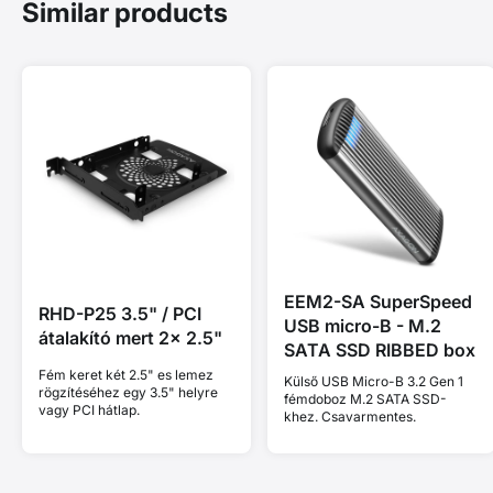
Similar products
EEM2-SA SuperSpeed
RHD-P25 3.5" / PCI
USB micro-B - M.2
átalakító mert 2x 2.5"
SATA SSD RIBBED box
Fém keret két 2.5" es lemez
Külső USB Micro-B 3.2 Gen 1
rögzítéséhez egy 3.5" helyre
fémdoboz M.2 SATA SSD-
vagy PCI hátlap.
khez. Csavarmentes.