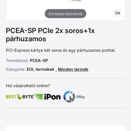
1
/
4
Érintéssel kibővíthető
PCEA-SP PCIe 2x soros+1x
párhuzamos
PCI-Express kártya két soros és egy párhuzamos porttal.
Termékkód:
PCEA-SP
Kategória:
EOL termékek ,
Minden termék
Hol vásárolható online?