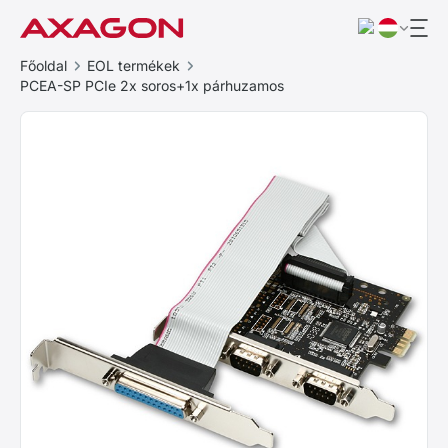
Főoldal
EOL termékek
PCEA-SP PCIe 2x soros+1x párhuzamos