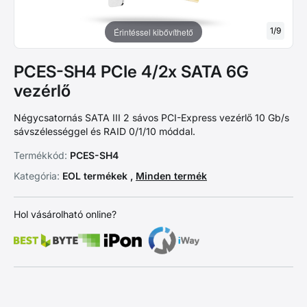
1
/
9
Érintéssel kibővíthető
PCES-SH4 PCIe 4/2x SATA 6G
vezérlő
Négycsatornás SATA III 2 sávos PCI-Express vezérlő 10 Gb/s
sávszélességgel és RAID 0/1/10 móddal.
Termékkód:
PCES-SH4
Kategória:
EOL termékek ,
Minden termék
Hol vásárolható online?