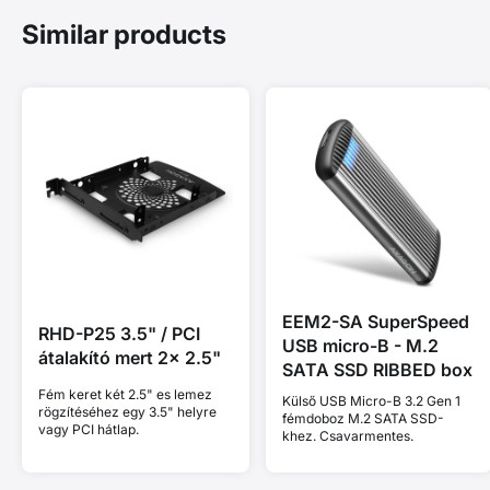
Similar products
EEM2-SA SuperSpeed
RHD-P25 3.5" / PCI
USB micro-B - M.2
átalakító mert 2x 2.5"
SATA SSD RIBBED box
Fém keret két 2.5" es lemez
Külső USB Micro-B 3.2 Gen 1
rögzítéséhez egy 3.5" helyre
fémdoboz M.2 SATA SSD-
vagy PCI hátlap.
khez. Csavarmentes.