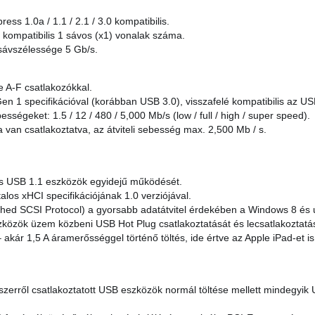
ess 1.0a / 1.1 / 2.1 / 3.0 kompatibilis.
l kompatibilis 1 sávos (x1) vonalak száma.
sávszélessége 5 Gb/s.
 A-F csatlakozókkal.
Gen 1 specifikációval (korábban USB 3.0), visszafelé kompatibilis az US
ességeket: 1.5 / 12 / 480 / 5,000 Mb/s (low / full / high / super speed).
 van csatlakoztatva, az átviteli sebesség max. 2,500 Mb / s.
s USB 1.1 eszközök egyidejű működését.
alos xHCI specifikációjának 1.0 verziójával.
hed SCSI Protocol) a gyorsabb adatátvitel érdekében a Windows 8 és ú
zközök üzem közbeni USB Hot Plug csatlakoztatását és lecsatlakoztatá
akár 1,5 A áramerősséggel történő töltés, ide értve az Apple iPad-et is
szerről csatlakoztatott USB eszközök normál töltése mellett mindegyik 