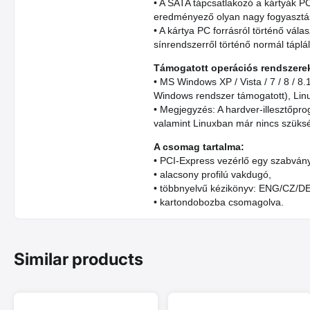
• A SATA tápcsatlakozó a kártyák PC
eredményező olyan nagy fogyasztású
• A kártya PC forrásról történő vál
sínrendszerről történő normál táplál
Támogatott operációs rendszere
• MS Windows XP / Vista / 7 / 8 / 8
Windows rendszer támogatott), Linux
• Megjegyzés: A hardver-illesztőpro
valamint Linuxban már nincs szüksé
A csomag tartalma:
• PCI-Express vezérlő egy szabván
• alacsony profilú vakdugó,
• többnyelvű kézikönyv: ENG/CZ/
• kartondobozba csomagolva.
Similar products