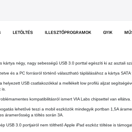
S
LETÖLTÉS
ILLESZTŐPROGRAMOK
GYIK
MŰ
rtya négy, nagy sebességű USB 3.0 porttal egészíti ki az asztali sz
zetve és a PC forrásról történő választható táplálásához a kártya SATA 
helyezett USB csatlakozókkal a mellékelt low profilú aljzat segítségév
 is.
blémamentes kompatibilitásról ismert VIA Labs chipsettel van ellátva.
ogatás lehetővé teszi a mobil eszközök mindegyik portban 1,5A áramer
ljes áramerősség a töltés során 3A.
ép USB 3.0 portjairól nem tölthető Apple iPad eszköz töltése is támogat