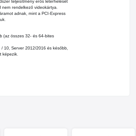
dszer teljesítmény erős leterhelését
l nem rendelkező videokártya.
ápáramot adnak, mint a PCI-Express
juk.
b (az összes 32- és 64-bites
1 / 10, Server 2012/2016 és később,
t képezik.