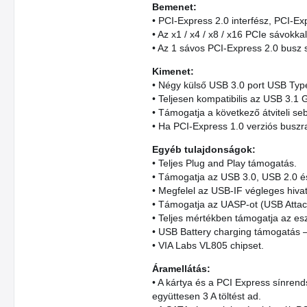
Bemenet:
• PCI-Express 2.0 interfész, PCI-Expr
• Az x1 / x4 / x8 / x16 PCIe sávokka
• Az 1 sávos PCI-Express 2.0 busz 
Kimenet:
• Négy külső USB 3.0 port USB Type
• Teljesen kompatibilis az USB 3.1 
• Támogatja a következő átviteli seb
• Ha PCI-Express 1.0 verziós buszra
Egyéb tulajdonságok:
• Teljes Plug and Play támogatás.
• Támogatja az USB 3.0, USB 2.0 é
• Megfelel az USB-IF végleges hivat
• Támogatja az UASP-ot (USB Attac
• Teljes mértékben támogatja az es
• USB Battery charging támogatás – 
• VIA Labs VL805 chipset.
Áramellátás:
• A kártya és a PCI Express sínrend
együttesen 3 A töltést ad.