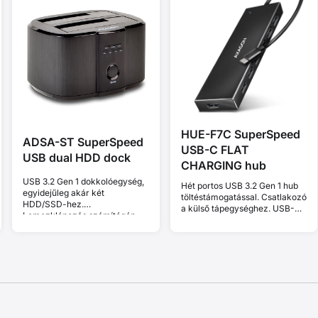
HUE-F7C SuperSpeed
ADSA-ST SuperSpeed
USB-C FLAT
USB dual HDD dock
CHARGING hub
USB 3.2 Gen 1 dokkolóegység,
Hét portos USB 3.2 Gen 1 hub
egyidejűleg akár két
töltéstámogatással. Csatlakozó
HDD/SSD-hez.
a külső tápegységhez. USB-C
Lemezklónozás számítógép
kábel 30 cm.
nélkül.