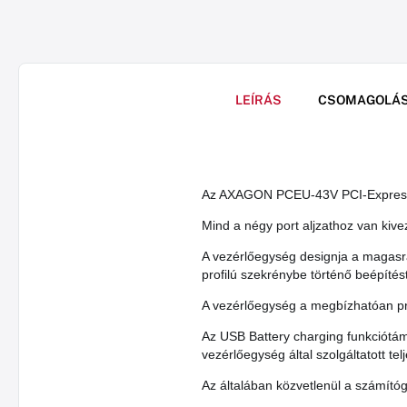
LEÍRÁS
CSOMAGOLÁ
Az AXAGON PCEU-43V PCI-Express ká
Mind a négy port aljzathoz van kive
A vezérlőegység designja a magasra 
profilú szekrénybe történő beépítést
A vezérlőegység a megbízhatóan pro
Az USB Battery charging funkciótám
vezérlőegység által szolgáltatott te
Az általában közvetlenül a számítóg