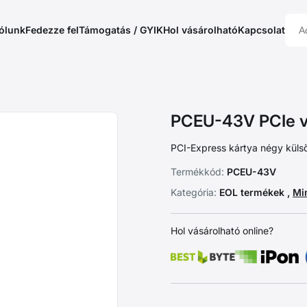
ólunk
Fedezze fel
Támogatás / GYIK
Hol vásárolható
Kapcsolat
PCEU-43V PCIe v
PCI-Express kártya négy külső
Termékkód:
PCEU-43V
Kategória:
EOL termékek ,
Mi
Hol vásárolható online?