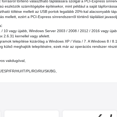
 forrásról történő választható táplálására szolgál a PCI-Express sínren
 eszközök számítógépbe építésekor, mint például a saját tápforrássa
asztható töltése mellett az USB portok legalább 20%-kal alacsonyabb t
ás mellett, ezért a PCI-Express sínrendszerről történő táplálást javasol
k:
.1 / 10 vagy újabb, Windows Server 2003 / 2008 / 2012 / 2016 vagy újab
 2.6.31 kernellel vagy afelett.
gramok telepítése kizárólag a Windows XP / Vista / 7. A Windows 8 / 8.
g külső meghajtók telepítésére, ezek már az operációs rendszer részé
yos vakdugóval,
DE/ESP/FR/HU/IT/PL/RO/RU/SK/BG,