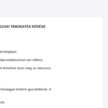
SZAKI TÁMOGATÁS KÉRÉSE
ámítógépet.
tápcsatlakozóval van ellátva.
el lehetővé teszi még az alacsony
ősséggel történő gyorstöltését. A
ott.