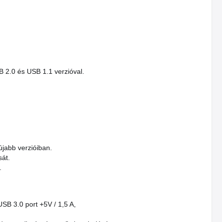
B 2.0 és USB 1.1 verzióval.
jabb verzióiban.
sát.
.
USB 3.0 port +5V / 1,5 A,