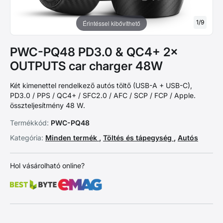
1
/
9
Érintéssel kibővíthető
PWC-PQ48 PD3.0 & QC4+ 2×
OUTPUTS car charger 48W
Két kimenettel rendelkező autós töltő (USB-A + USB-C),
PD3.0 / PPS / QC4+ / SFC2.0 / AFC / SCP / FCP / Apple.
összteljesítmény 48 W.
Termékkód:
PWC-PQ48
Kategória:
Minden termék
,
Töltés és tápegység
,
Autós
Hol vásárolható online?