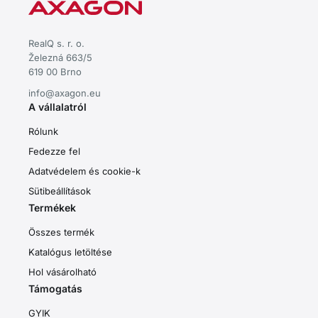
RealQ s. r. o.
Železná 663/5
619 00 Brno
info@axagon.eu
A vállalatról
Rólunk
Fedezze fel
Adatvédelem és cookie-k
Sütibeállítások
Termékek
Összes termék
Katalógus letöltése
Hol vásárolható
Támogatás
GYIK