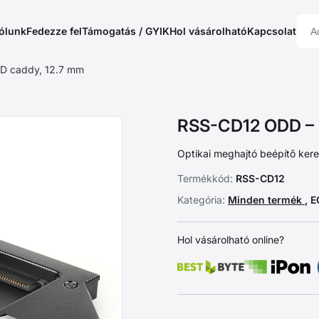
ólunk
Fedezze fel
Támogatás / GYIK
Hol vásárolható
Kapcsolat
D caddy, 12.7 mm
RSS-CD12 ODD – 
Optikai meghajtó beépítő ker
Termékkód:
RSS-CD12
Kategória:
Minden termék
, 
Hol vásárolható online?