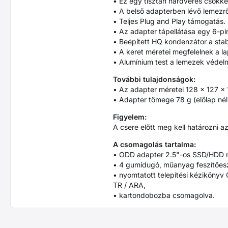
• Ez egy tisztán hardveres csökken
• A belső adapterben lévő lemezrő
• Teljes Plug and Play támogatás.
• Az adapter tápellátása egy 6-pi
• Beépített HQ kondenzátor a stab
• A keret méretei megfelelnek a l
• Alumínium test a lemezek védel
További tulajdonságok:
• Az adapter méretei 128 x 127 x
• Adapter tömege 78 g (előlap nél
Figyelem:
A csere előtt meg kell határozni
A csomagolás tartalma:
• ODD adapter 2.5"-os SSD/HDD 
• 4 gumidugó, műanyag feszítőesz
• nyomtatott telepítési kézikönyv C
TR / ARA,
• kartondobozba csomagolva.