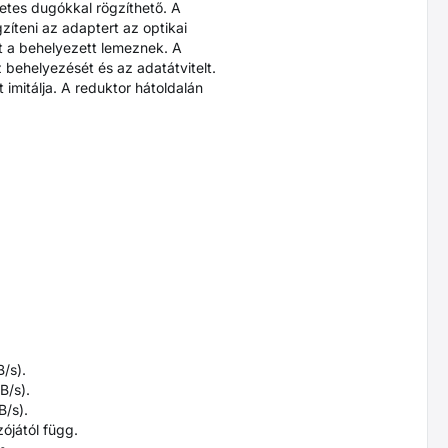
etes dugókkal rögzíthető. A
íteni az adaptert az optikai
t a behelyezett lemeznek. A
z behelyezését és az adatátvitelt.
imitálja. A reduktor hátoldalán
/s).
B/s).
B/s).
ójától függ.