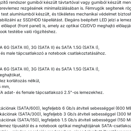
gzítő rendszer gumiból készült távtartóval vagy gumiból készült men
revlemez rezgésének minimalizálásában is. Fémrugók segítenek rögz
est alumíniumból készült, és tökéletes mechanikai védelmet biztosí
bilizálni az SSD/HDD tápellátást. Elegáns beépített LED jelzi a leme
lapot (front panel) is, amely az optikai CD/DVD meghajtó előlapját 
book testébe való rögzítéshez.
A 6G (SATA III), 3G (SATA II) és SATA 1.5G (SATA I),
 és male tápcsatlakozó a notebook csatlakoztatásához.
A 6G (SATA III), 3G (SATA II) és SATA 1.5G (SATA I),
eghajtókat,
ez korlátozás nélkül,
5 mm,
A adat- és female tápcsatlakozó 2.5"-os lemezekhez.
ikációnak (SATA/600), legfeljebb 6 Gb/s átviteli sebességgel (600 MB
ikációnak (SATA/300), legfeljebb 3 Gb/s átviteli sebességgel (300 M
ikációnak (SATA/150), legfeljebb 1.5 Gb/s átviteli sebességgel (150 M
 lemez típusától és a notebook optikai meghajtójának SATA-csatlakoz