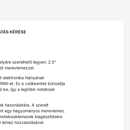
ATÁS KÉRÉSE
yére szerelhető legyen. 2.5"
tót merevlemezzel.
t elektronika hiányának
RIM-et. Ez a csökkentés biztosítja
tó be, így a legtöbb notebook
 használatára. A szerelt
 mint egy hagyományos merevlemez.
 notebooklemezek kiegészítésére
SD lemez hozzáadásával.