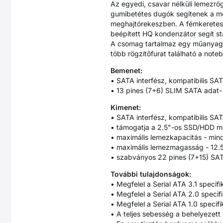
Az egyedi, csavar nélküli lemezrö
gumibetétes dugók segítenek a me
meghajtórekeszben. A fémkeretes t
beépített HQ kondenzátor segít sta
A csomag tartalmaz egy műanyag elő
több rögzítőfurat található a note
Bemenet:
• SATA interfész, kompatibilis SAT
• 13 pines (7+6) SLIM SATA adat-
Kimenet:
• SATA interfész, kompatibilis SAT
• támogatja a 2.5"-os SSD/HDD m
• maximális lemezkapacitás - mind
• maximális lemezmagasság - 12.
• szabványos 22 pines (7+15) SAT
További tulajdonságok:
• Megfelel a Serial ATA 3.1 specif
• Megfelel a Serial ATA 2.0 specif
• Megfelel a Serial ATA 1.0 specif
• A teljes sebesség a behelyezett