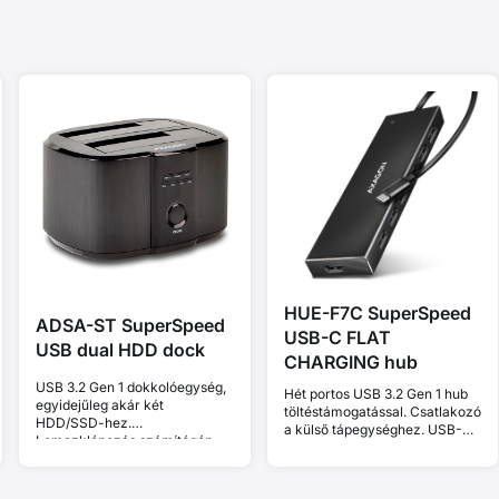
HUE-F7C SuperSpeed
ADSA-ST SuperSpeed
USB-C FLAT
USB dual HDD dock
CHARGING hub
USB 3.2 Gen 1 dokkolóegység,
Hét portos USB 3.2 Gen 1 hub
egyidejűleg akár két
töltéstámogatással. Csatlakozó
HDD/SSD-hez.
a külső tápegységhez. USB-C
Lemezklónozás számítógép
kábel 30 cm.
nélkül.