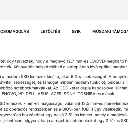
CSOMAGOLÁS
LETÖLTÉS
GYIK
MŰSZAKI TÁMOG
t úgy tervezték, hogy a meglévő 12.7 mm-es CD/DVD-meghajtó hel
ték. Könnyedén helyettesítheti a laptopjában lévő optikai meghaj
i a modern SSD lemezek kínálta, akár 6 Gb/s sebességet. A bonyolul
átviteli sebességet, és támogat minden modern funkciót, például a T
ülönböző notebookmárkákkal. Az ODD keret dupla kapcsolóval állítha
 a LENOVO, HP, DELL, ASUS, ACER, SONY, TOSHIBA és mások.
SD lemezek 7 mm-es magasságú, valamint 12.5 mm-es merevlemezek
ret az operációs rendszerben és a BIOS-ban (UEFI) úgy viselkedik,
egyszerűen hozzáadhat egy belső 2.5"-os lemezt, amely a meglévő
s jelentősen felgyorsíthatja a régebbi notebookokat egy 2.5"-os S