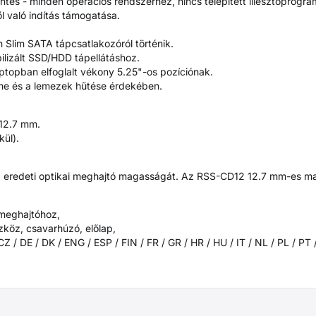
tés - minden operációs rendszerhez, nincs telepített illesztőprogra
l való indítás támogatása.
n Slim SATA tápcsatlakozóról történik.
ilizált SSD/HDD tápellátáshoz.
aptopban elfoglalt vékony 5.25"-os pozíciónak.
me és a lemezek hűtése érdekében.
 12.7 mm.
kül).
 az eredeti optikai meghajtó magasságát. Az RSS-CD12 12.7 mm-es 
meghajtóhoz,
köz, csavarhúzó, előlap,
Z / DE / DK / ENG / ESP / FIN / FR / GR / HR / HU / IT / NL / PL / PT