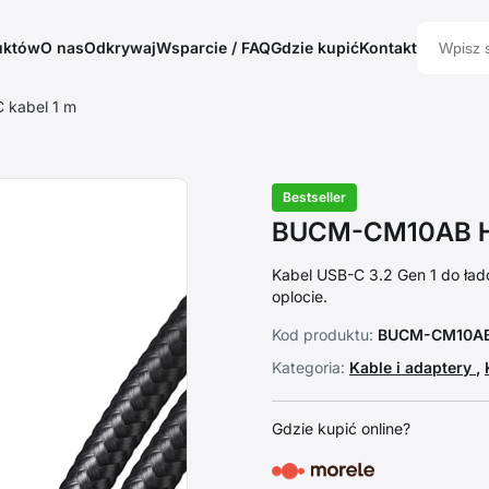
uktów
O nas
Odkrywaj
Wsparcie / FAQ
Gdzie kupić
Kontakt
kabel 1 m
Bestseller
BUCM-CM10AB HQ
Kabel USB-C 3.2 Gen 1 do łado
oplocie.
Kod produktu:
BUCM-CM10A
Kategoria:
Kable i adaptery
,
Gdzie kupić online?