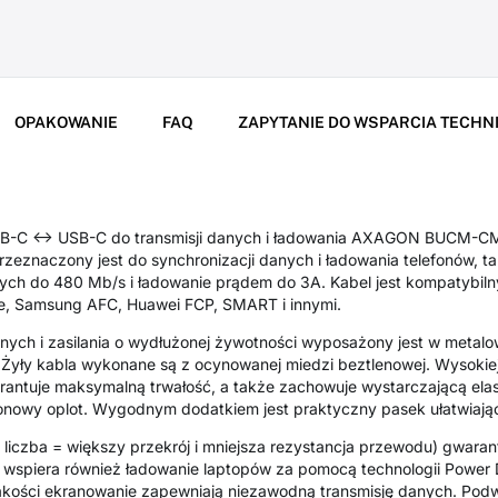
OPAKOWANIE
FAQ
ZAPYTANIE DO WSPARCIA TECHN
SB-C <-> USB-C do transmisji danych i ładowania AXAGON BUCM-C
zeznaczony jest do synchronizacji danych i ładowania telefonów, ta
nych do 480 Mb/s i ładowanie prądem do 3A. Kabel jest kompatybiln
e, Samsung AFC, Huawei FCP, SMART i innymi.
nych i zasilania o wydłużonej żywotności wyposażony jest w metalo
 Żyły kabla wykonane są z ocynowanej miedzi beztlenowej. Wysokiej
rantuje maksymalną trwałość, a także zachowuje wystarczającą ela
onowy oplot. Wygodnym dodatkiem jest praktyczny pasek ułatwiają
liczba = większy przekrój i mniejsza rezystancja przewodu) gwarant
l wspiera również ładowanie laptopów za pomocą technologii Power
ości ekranowanie zapewniają niezawodną transmisję danych. Podw