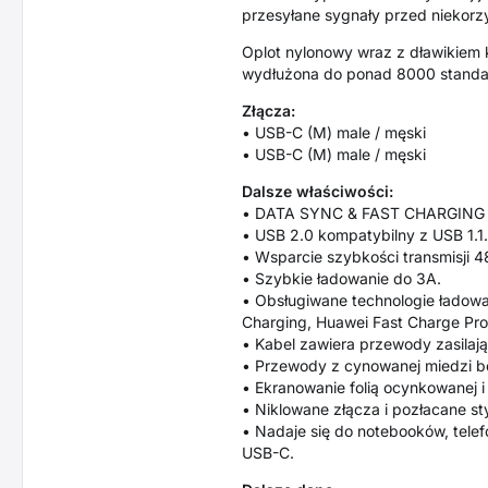
przesyłane sygnały przed niekorz
Oplot nylonowy wraz z dławikiem 
wydłużona do ponad 8000 standar
Złącza:
• USB-C (M) male / męski
• USB-C (M) male / męski
Dalsze właściwości:
• DATA SYNC & FAST CHARGING - j
• USB 2.0 kompatybilny z USB 1.1
• Wsparcie szybkości transmisji 48
• Szybkie ładowanie do 3A.
• Obsługiwane technologie ładow
Charging, Huawei Fast Charge Pro
• Kabel zawiera przewody zasil
• Przewody z cynowanej miedzi be
• Ekranowanie folią ocynkowanej i 
• Niklowane złącza i pozłacane st
• Nadaje się do notebooków, tel
USB-C.