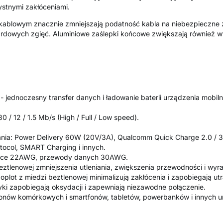
ystnymi zakłóceniami.
kablowym znacznie zmniejszają podatność kabla na niebezpieczne z
dowych zgięć. Aluminiowe zaślepki końcowe zwiększają również w
ednoczesny transfer danych i ładowanie baterii urządzenia mobil
.
0 / 12 / 1.5 Mb/s (High / Full / Low speed).
ania: Power Delivery 60W (20V/3A), Qualcomm Quick Charge 2.0 / 3
tocol, SMART Charging i innych.
ające 22AWG, przewody danych 30AWG.
ztlenowej zmniejszenia utleniania, zwiększenia przewodności i wyr
oplot z miedzi beztlenowej minimalizują zakłócenia i zapobiegają utr
yki zapobiegają oksydacji i zapewniają niezawodne połączenie.
efonów komórkowych i smartfonów, tabletów, powerbanków i innych 