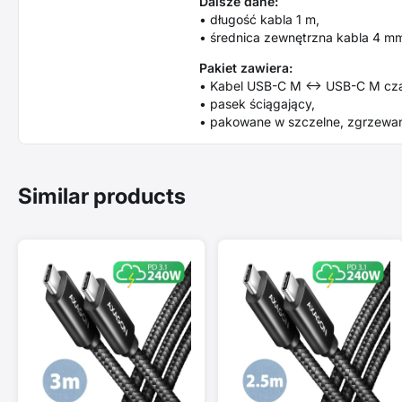
Dalsze dane:
• długość kabla 1 m,
• średnica zewnętrzna kabla 4 m
Pakiet zawiera:
• Kabel USB-C M <-> USB-C M cza
• pasek ściągający,
• pakowane w szczelne, zgrzewan
Similar products