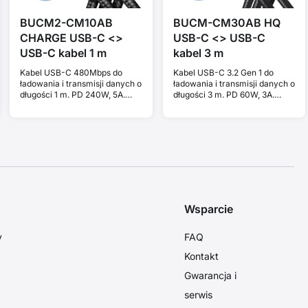
BUCM2-CM10AB
BUCM-CM30AB HQ
CHARGE USB-C <>
USB-C <> USB-C
USB-C kabel 1 m
kabel 3 m
Kabel USB-C 480Mbps do
Kabel USB-C 3.2 Gen 1 do
ładowania i transmisji danych o
ładowania i transmisji danych o
długości 1 m. PD 240W, 5A.
długości 3 m. PD 60W, 3A.
Czarny w oplocie.
Czarny w oplocie.
Wsparcie
y
FAQ
Kontakt
Gwarancja i
serwis