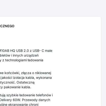
ICZNEGO
M10AB HQ USB 2.0 z USB- C male
bletów i innych urządzeń
y z technologiami ładowania
we końcówki, złącza o niklowanej
 jakości izolacja kabla, wykonana
styczność. Ostateczną
cy pakowanie kabla.
ują szybkie ładowanie telefonów i
 Delivery 60W. Przewody danych
ójne ekranowanie chroni