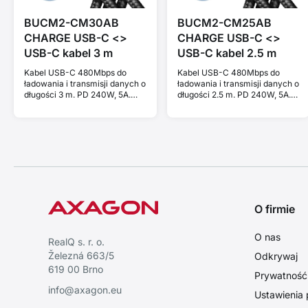
BUCM2-CM30AB
BUCM2-CM25AB
CHARGE USB-C <>
CHARGE USB-C <>
USB-C kabel 3 m
USB-C kabel 2.5 m
Kabel USB-C 480Mbps do
Kabel USB-C 480Mbps do
ładowania i transmisji danych o
ładowania i transmisji danych o
długości 3 m. PD 240W, 5A.
długości 2.5 m. PD 240W, 5A.
Czarny w oplocie.
Czarny w oplocie.
O firmie
O nas
RealQ s. r. o.
Železná 663/5
Odkrywaj
619 00 Brno
Prywatność i
info@axagon.eu
Ustawienia 