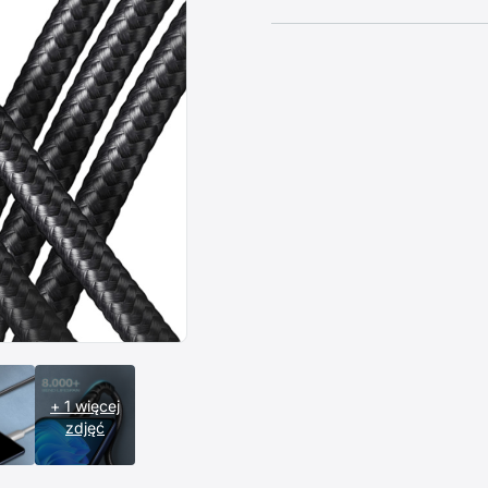
+ 1 więcej
zdjęć