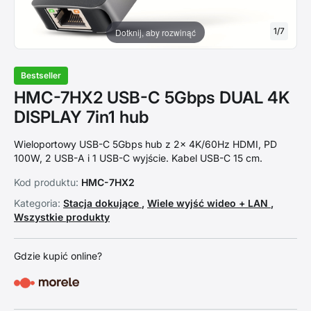
1
/
7
Dotknij, aby rozwinąć
Bestseller
HMC-7HX2 USB-C 5Gbps DUAL 4K
DISPLAY 7in1 hub
Wieloportowy USB-C 5Gbps hub z 2x 4K/60Hz HDMI, PD
100W, 2 USB-A i 1 USB-C wyjście. Kabel USB-C 15 cm.
Kod produktu:
HMC-7HX2
Kategoria:
Stacja dokujące
,
Wiele wyjść wideo + LAN
,
Wszystkie produkty
Gdzie kupić online?