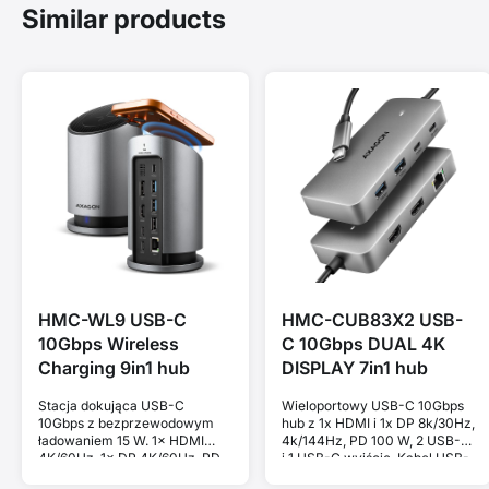
Similar products
HMC-WL9 USB-C
HMC-CUB83X2 USB-
10Gbps Wireless
C 10Gbps DUAL 4K
Charging 9in1 hub
DISPLAY 7in1 hub
Stacja dokująca USB-C
Wieloportowy USB-C 10Gbps
10Gbps z bezprzewodowym
hub z 1x HDMI i 1x DP 8k/30Hz,
ładowaniem 15 W. 1× HDMI
4k/144Hz, PD 100 W, 2 USB-A
4K/60Hz, 1× DP 4K/60Hz, PD
i 1 USB-C wyjście. Kabel USB-
100 W, 3 porty USB-A i 1 port
C 15 cm.