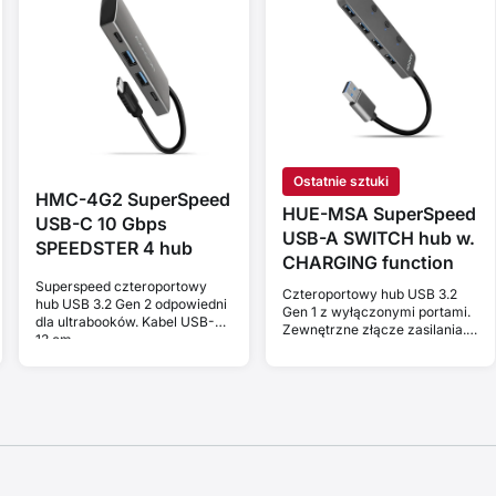
Ostatnie sztuki
HMC-4G2 SuperSpeed
HUE-MSA SuperSpeed
USB-C 10 Gbps
USB-A SWITCH hub w.
SPEEDSTER 4 hub
CHARGING function
Superspeed czteroportowy
Czteroportowy hub USB 3.2
hub USB 3.2 Gen 2 odpowiedni
Gen 1 z wyłączonymi portami.
dla ultrabooków. Kabel USB-C
Zewnętrzne złącze zasilania.
13 cm.
Kabel USB-A 20 cm.