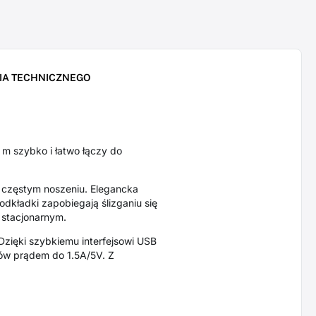
IA TECHNICZNEGO
m szybko i łatwo łączy do
 częstym noszeniu. Elegancka
dkładki zapobiegają ślizganiu się
 stacjonarnym.
zięki szybkiemu interfejsowi USB
tów prądem do 1.5A/5V. Z