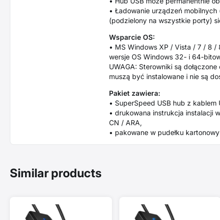
• Hub USB może permanentnie ob
• Ładowanie urządzeń mobilnych 
(podzielony na wszystkie porty) 
Wsparcie OS:
• MS Windows XP / Vista / 7 / 8 /
wersje OS Windows 32- i 64-bitow
UWAGA: Sterowniki są dołączone d
muszą być instalowane i nie są do
Pakiet zawiera:
• SuperSpeed USB hub z kablem U
• drukowana instrukcja instalacji w
CN / ARA,
• pakowane w pudełku kartonowy
Similar products