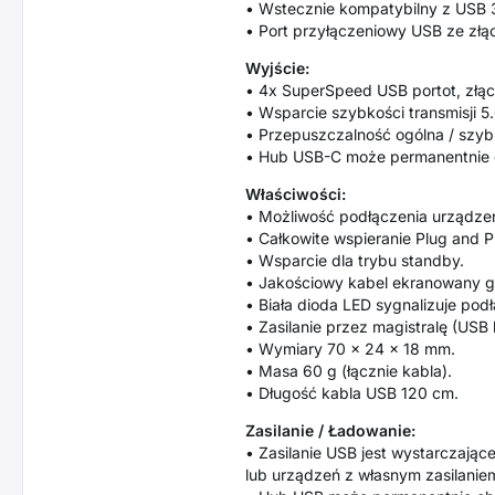
• Wstecznie kompatybilny z USB 3.
• Port przyłączeniowy USB ze złą
Wyjście:
• 4x SuperSpeed USB portot, złą
• Wsparcie szybkości transmisji 5.
• Przepuszczalność ogólna / szybk
• Hub USB-C może permanentnie 
Właściwości:
• Możliwość podłączenia urządzen
• Całkowite wspieranie Plug and P
• Wsparcie dla trybu standby.
• Jakościowy kabel ekranowany gw
• Biała dioda LED sygnalizuje po
• Zasilanie przez magistralę (USB
• Wymiary 70 x 24 x 18 mm.
• Masa 60 g (łącznie kabla).
• Długość kabla USB 120 cm.
Zasilanie / Ładowanie:
• Zasilanie USB jest wystarczając
lub urządzeń z własnym zasilanie