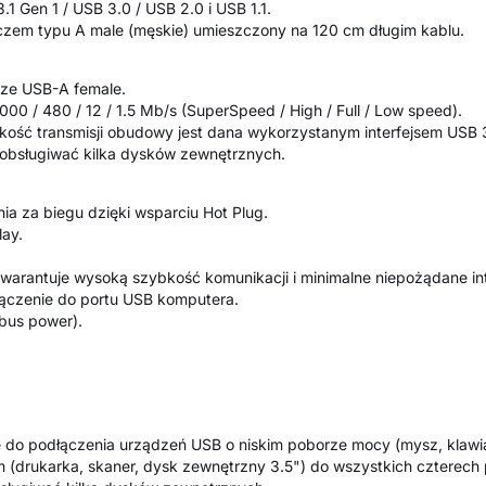
1 Gen 1 / USB 3.0 / USB 2.0 i USB 1.1.
czem typu A male (męskie) umieszczony na 120 cm długim kablu.
cze USB-A female.
000 / 480 / 12 / 1.5 Mb/s (SuperSpeed / High / Full / Low speed).
ość transmisji obudowy jest dana wykorzystanym interfejsem USB 3.
obsługiwać kilka dysków zewnętrznych.
ia za biegu dzięki wsparciu Hot Plug.
lay.
arantuje wysoką szybkość komunikacji i minimalne niepożądane int
dłączenie do portu USB komputera.
 bus power).
e do podłączenia urządzeń USB o niskim poborze mocy (mysz, klawiatu
m (drukarka, skaner, dysk zewnętrzny 3.5") do wszystkich czterech