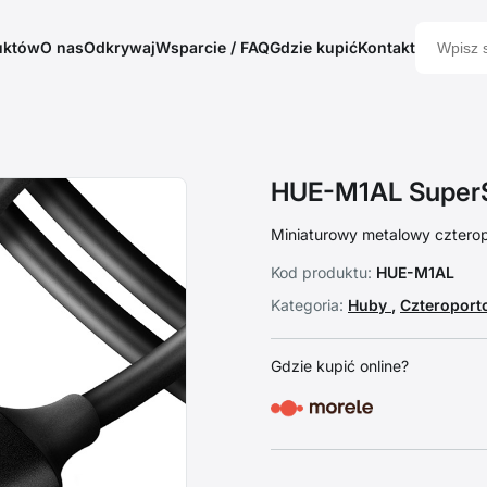
uktów
O nas
Odkrywaj
Wsparcie / FAQ
Gdzie kupić
Kontakt
HUE-M1AL SuperS
Miniaturowy metalowy cztero
Kod produktu:
HUE-M1AL
Kategoria:
Huby
,
Czteropor
Gdzie kupić online?