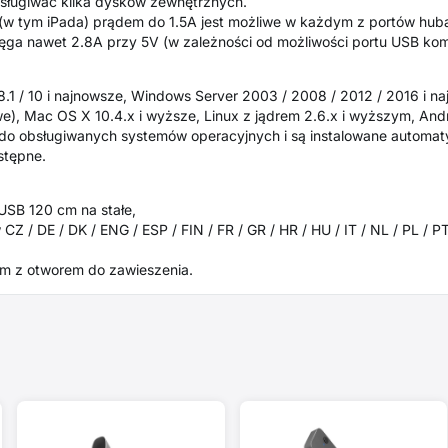
sługiwać kilka dysków zewnętrznych.
(w tym iPada) prądem do 1.5A jest możliwe w każdym z portów huba
sięga nawet 2.8A przy 5V (w zależności od możliwości portu USB kom
 8.1 / 10 i najnowsze, Windows Server 2003 / 2008 / 2012 / 2016 i 
e), Mac OS X 10.4.x i wyższe, Linux z jądrem 2.6.x i wyższym, Andr
o obsługiwanych systemów operacyjnych i są instalowane automatyc
stępne.
SB 120 cm na stałe,
 CZ / DE / DK / ENG / ESP / FIN / FR / GR / HR / HU / IT / NL / PL / P
m z otworem do zawieszenia.