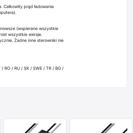
. Całkowity prąd ładowania
putera).
najnowsze (wspierane wszystkie
oid wszystkie wersje.
znie. Żadne inne sterowniki nie
T / RO / RU / SK / SWE / TR / BG /