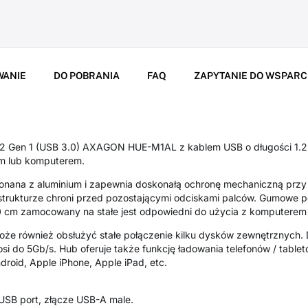
WANIE
DO POBRANIA
FAQ
ZAPYTANIE DO WSPARC
2 Gen 1 (USB 3.0) AXAGON HUE-M1AL z kablem USB o długości 1.2 
m lub komputerem.
nana z aluminium i zapewnia doskonałą ochronę mechaniczną przy
trukturze chroni przed pozostającymi odciskami palców. Gumowe po
20 cm zamocowany na stałe jest odpowiedni do użycia z komputerem
 również obsłużyć stałe połączenie kilku dysków zewnętrznych. D
si do 5Gb/s. Hub oferuje także funkcję ładowania telefonów / table
droid, Apple iPhone, Apple iPad, etc.
USB port, złącze USB-A male.