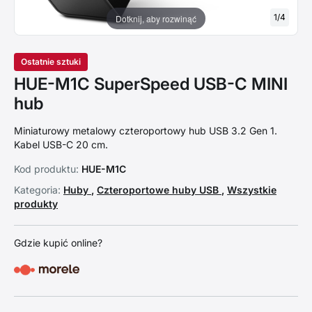
1
/
4
Dotknij, aby rozwinąć
Ostatnie sztuki
HUE-M1C SuperSpeed USB-C MINI
hub
Miniaturowy metalowy czteroportowy hub USB 3.2 Gen 1.
Kabel USB-C 20 cm.
Kod produktu:
HUE-M1C
Kategoria:
Huby
,
Czteroportowe huby USB
,
Wszystkie
produkty
Gdzie kupić online?