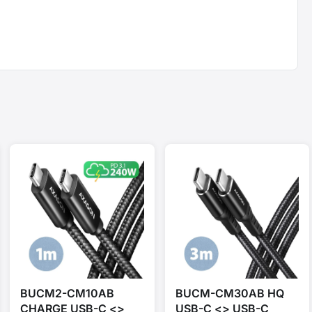
BUCM2-CM10AB
BUCM-CM30AB HQ
CHARGE USB-C <>
USB-C <> USB-C