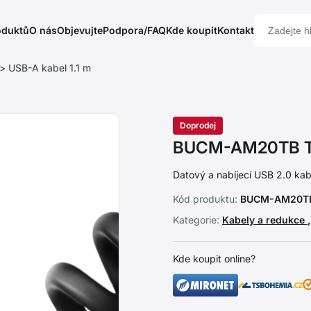
oduktů
O nás
Objevujte
Podpora/FAQ
Kde koupit
Kontakt
USB-A kabel 1.1 m
Doprodej
BUCM-AM20TB TW
Datový a nabíjecí USB 2.0 kab
Kód produktu:
BUCM-AM20T
Kategorie:
Kabely a redukce
Kde koupit online?