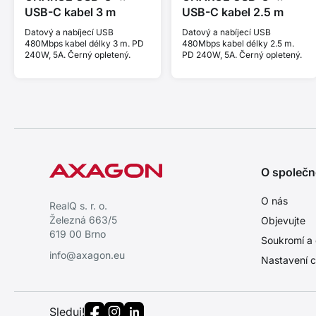
USB-C kabel 3 m
USB-C kabel 2.5 m
Datový a nabíjecí USB
Datový a nabíjecí USB
480Mbps kabel délky 3 m. PD
480Mbps kabel délky 2.5 m.
240W, 5A. Černý opletený.
PD 240W, 5A. Černý opletený.
O společn
O nás
RealQ s. r. o.
Železná 663/5
Objevujte
619 00 Brno
Soukromí a 
info@axagon.eu
Nastavení c
Sleduj!