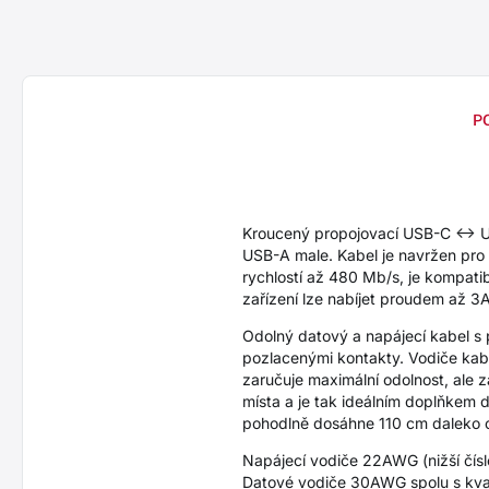
P
Kroucený propojovací USB-C <->
USB-A male. Kabel je navržen pro s
rychlostí až 480 Mb/s, je kompati
zařízení lze nabíjet proudem až 3A
Odolný datový a napájecí kabel s
pozlacenými kontakty. Vodiče kabel
zaručuje maximální odolnost, ale
místa a je tak ideálním doplňkem 
pohodlně dosáhne 110 cm daleko 
Napájecí vodiče 22AWG (nižší číslo 
Datové vodiče 30AWG spolu s kvalit