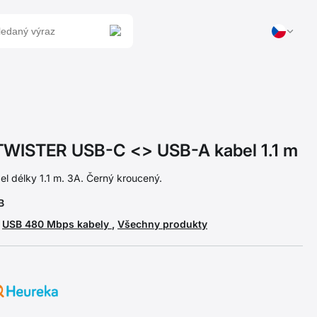
ISTER USB-C <> USB-A kabel 1.1 m
el délky 1.1 m. 3A. Černý kroucený.
B
,
USB 480 Mbps kabely
,
Všechny produkty