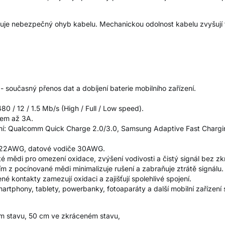
je nebezpečný ohyb kabelu. Mechanickou odolnost kabelu zvyšují t
učasný přenos dat a dobíjení baterie mobilního zařízení.
0 / 12 / 1.5 Mb/s (High / Full / Low speed).
dem až 3A.
ní: Qualcomm Quick Charge 2.0/3.0, Samsung Adaptive Fast Chargin
e 22AWG, datové vodiče 30AWG.
é mědi pro omezení oxidace, zvýšení vodivosti a čistý signál bez zkr
ním z pocínované mědi minimalizuje rušení a zabraňuje ztrátě signálu.
é kontakty zamezují oxidaci a zajišťují spolehlivé spojení.
martphony, tablety, powerbanky, fotoaparáty a další mobilní zařízen
m stavu, 50 cm ve zkráceném stavu,