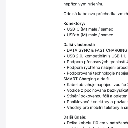
nepříznivým rušením.
Odolná kabelová průchodka zmírňu
Konektory:
• USB-C (M) male / samec
• USB-A (M) male / samec
Další vlastnosti:
• DATA SYNC & FAST CHARGING - so
• USB 2.0, kompatibilní s USB 1.1.
• Podpora přenosových rychlostí 48
• Podpora rychlého nabíjení prou
• Podporované technologie nabíje
SMART Charging a další.
• Kabel obsahuje napájecí vodič
• Vodiče z pocínované bezkyslíkat
• Stínění pokovenou fólií a oplete
• Poniklované konektory a pozlacen
• Vhodný pro mobilní telefony a s
Další údaje:
• Délka kabelu 110 cm v natažené