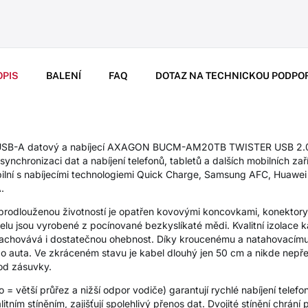
OPIS
BALENÍ
FAQ
DOTAZ NA TECHNICKOU PODPO
 USB-A datový a nabíjecí AXAGON BUCM-AM20TB TWISTER USB 2.0 
ynchronizaci dat a nabíjení telefonů, tabletů a dalších mobilních za
bilní s nabíjecími technologiemi Quick Charge, Samsung AFC, Huawei
.
 prodlouženou životností je opatřen kovovými koncovkami, konekto
u jsou vyrobené z pocínované bezkyslíkaté mědi. Kvalitní izolace ka
 zachovává i dostatečnou ohebnost. Díky kroucenému a natahovacím
do auta. Ve zkráceném stavu je kabel dlouhý jen 50 cm a nikde nepř
od zásuvky.
= větší průřez a nižší odpor vodiče) garantují rychlé nabíjení telefon
ním stíněním, zajišťují spolehlivý přenos dat. Dvojité stínění chrání