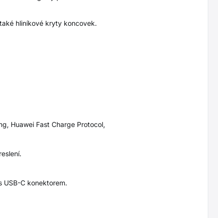
aké hliníkové kryty koncovek.
g, Huawei Fast Charge Protocol,
eslení.
í s USB-C konektorem.