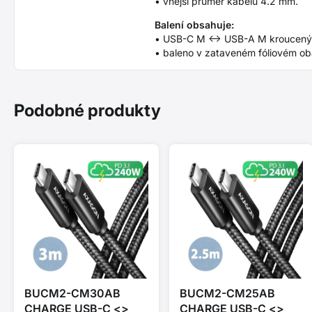
• vnější průměr kabelu 4.2 mm.
Balení obsahuje:
• USB-C M <-> USB-A M kroucený 
• baleno v zataveném fóliovém oba
Podobné produkty
BUCM2-CM30AB
BUCM2-CM25AB
CHARGE USB-C <>
CHARGE USB-C <>