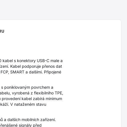
RU
kabel s konektory USB-C male a
řízení. Kabel podporuje přenos dat
 FCP, SMART a dalšími. Připojené
ry s poniklovaným povrchem a
belu, vyrobená z flexibilního TPE,
u provedení kabel zabírá minimum
ekáží. V nataženém stavu
ů a dalších mobilních zařízení.
 přenášené signály před