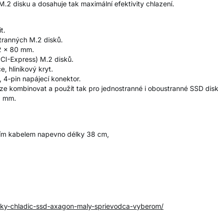
M.2 disku a dosahuje tak maximální efektivity chlazení.
t.
tranných M.2 disků.
2 x 80 mm.
CI-Express) M.2 disků.
, hliníkový kryt.
 4-pin napájecí konektor.
ze kombinovat a použít tak pro jednostranné i oboustranné SSD dis
3 mm.
ecím kabelem napevno délky 38 cm,
aky-chladic-ssd-axagon-maly-sprievodca-vyberom/