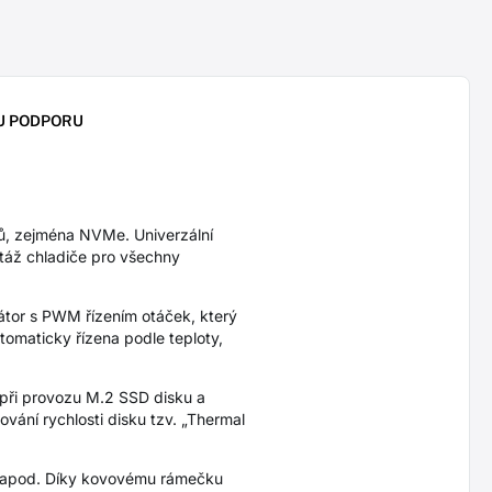
U PODPORU
, zejména NVMe. Univerzální
táž chladiče pro všechny
átor s PWM řízením otáček, který
tomaticky řízena podle teploty,
při provozu M.2 SSD disku a
ování rychlosti disku tzv. „Thermal
h apod. Díky kovovému rámečku