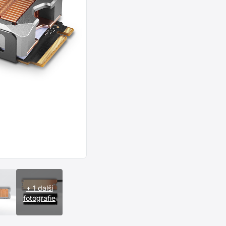
+ 1 další
fotografie