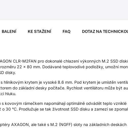
BALENÍ
KE STAŽENÍ
FAQ
DOTAZ NA TECHNICKO
AXAGON CLR-M2FAN pro dokonalé chlazení výkonných M.2 SSD disků
 o rozměru 22 x 80 mm. Dodávané teplovodivé podložky, umožní mon
SD disky.
 hliníkovým krytem je vysoké 8.6 mm. Pod krytem je umístěn ventil
torem do základní desky počítače. Rychlost ventilátoru může být au
ci hluku.
u s kovovým rámečkem napomáhají optimálně odvádět teplo vzniklé 
až o 30 °C. Prodlužuje se tak životnost SSD disku a zamezí se zpomal
daptéry AXAGON, ale také s M.2 (NGFF) sloty na základních deskác