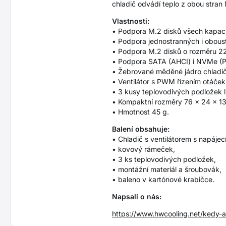
chladič odvádí teplo z obou stran 
Vlastnosti:
• Podpora M.2 disků všech kapaci
• Podpora jednostranných i obous
• Podpora M.2 disků o rozměru 2
• Podpora SATA (AHCI) i NVMe (P
• Žebrované měděné jádro chladiče
• Ventilátor s PWM řízením otáček,
• 3 kusy teplovodivých podložek l
• Kompaktní rozměry 76 x 24 x 1
• Hmotnost 45 g.
Balení obsahuje:
• Chladič s ventilátorem s napáj
• kovový rámeček,
• 3 ks teplovodivých podložek,
• montážní materiál a šroubovák,
• baleno v kartónové krabičce.
Napsali o nás:
https://www.hwcooling.net/kedy-