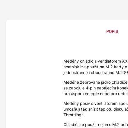
POPIS
Měděný chladič s ventilátorem 
heatsink lze použít na M.2 karty
jednostranné i oboustranné M.2 S
Měděné žebrované jádro chladiče s
se zapojuje 4-pin napájecím konek
pro úsporu energie nebo pro reduk
Měděný pasiv s ventilátorem spol
umožňují tak snížit teplotu disku 
Throttling“.
Chladič lze použít nejen s M.2 a