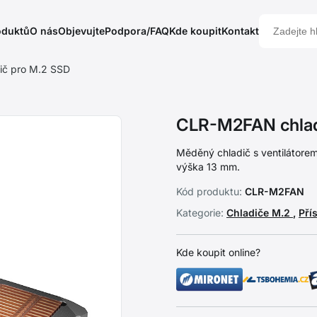
oduktů
O nás
Objevujte
Podpora/FAQ
Kde koupit
Kontakt
č pro M.2 SSD
CLR-M2FAN chlad
Měděný chladič s ventilátorem
výška 13 mm.
Kód produktu:
CLR-M2FAN
Kategorie:
Chladiče M.2
,
Pří
Kde koupit online?