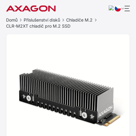
Domů
Příslušenství disků
Chladiče M.2
CLR-M2XT chladič pro M.2 SSD