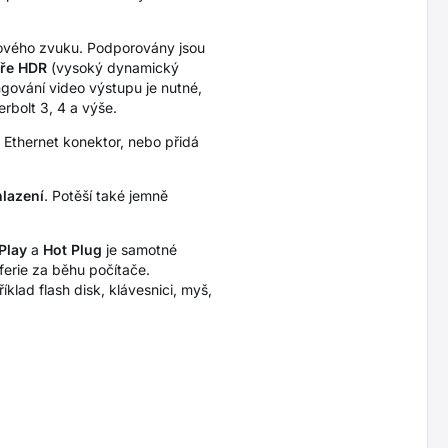
ového zvuku. Podporovány jsou
ře HDR
(vysoký dynamický
gování video výstupu je nutné,
bolt 3, 4 a výše.
45 Ethernet konektor, nebo přidá
hlazení
. Potěší také jemně
Play
a
Hot Plug
je samotné
ferie za běhu počítače.
klad flash disk, klávesnici, myš,