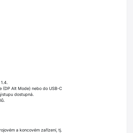
 1.4.
ode (DP Alt Mode) nebo do USB-C
výstupu dostupná.
lů.
ojovém a koncovém zařízení, tj.