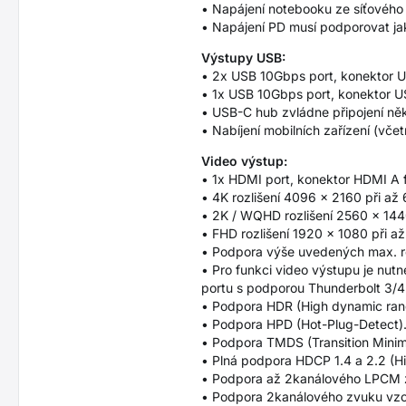
• Napájení notebooku ze síťového
• Napájení PD musí podporovat jak
Výstupy USB:
• 2x USB 10Gbps port, konektor 
• 1x USB 10Gbps port, konektor U
• USB-C hub zvládne připojení něk
• Nabíjení mobilních zařízení (vč
Video výstup:
• 1x HDMI port, konektor HDMI A 
• 4K rozlišení 4096 x 2160 při až
• 2K / WQHD rozlišení 2560 x 144
• FHD rozlišení 1920 x 1080 při a
• Podpora výše uvedených max. rozl
• Pro funkci video výstupu je nu
portu s podporou Thunderbolt 3/4
• Podpora HDR (High dynamic range
• Podpora HPD (Hot-Plug-Detect)
• Podpora TMDS (Transition Minimiz
• Plná podpora HDCP 1.4 a 2.2 (Hi
• Podpora až 2kanálového LPCM 
• Podpora 2kanálového zvuku vzor