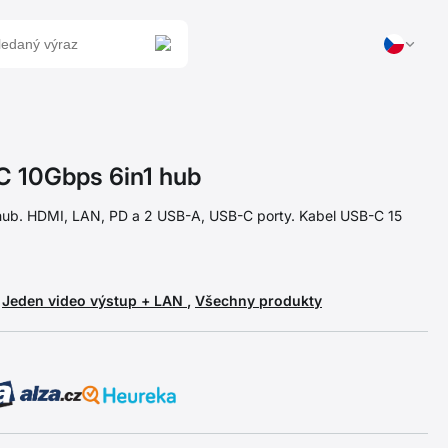
 10Gbps 6in1 hub
hub. HDMI, LAN, PD a 2 USB-A, USB-C porty. Kabel USB-C 15
,
Jeden video výstup + LAN
,
Všechny produkty