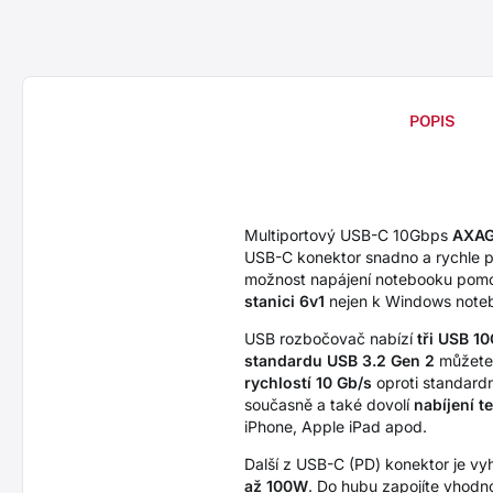
POPIS
Multiportový USB-C 10Gbps
AXAG
USB-C konektor snadno a rychle př
možnost napájení notebooku pomo
stanici 6v1
nejen k Windows noteb
USB rozbočovač nabízí
tři USB 1
standardu USB 3.2 Gen 2
můžete 
rychlostí 10 Gb/s
oproti standardn
současně a také dovolí
nabíjení t
iPhone, Apple iPad apod.
Další z USB-C (PD) konektor je v
až 100W
. Do hubu zapojíte vhodn