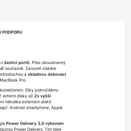
U PODPORU
 o
šestici portů
. Přes oboustranný
íť
současně. Zároveň získáte
 jednoduchou a
skladnou dokovací
 MacBook Pro.
konektorem. Díky pokročilému
 externí disky až
2x vyšší
ní několika externích disků
 např. Android smartphone, Apple
ogie
Power Delivery 3.0 výkonem
dporou Power Delivery. Tím také