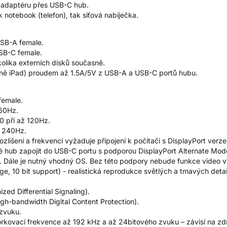
 adaptéru přes USB-C hub.
 notebook (telefon), tak síťová nabíječka.
USB-A female.
SB-C female.
olika externích disků současně.
etně iPad) proudem až 1.5A/5V z USB-A a USB-C portů hubu.
female.
 60Hz.
0 při až 120Hz.
ž 240Hz.
išení a frekvencí vyžaduje připojení k počítači s DisplayPort verze
tné hub zapojit do USB-C portu s podporou DisplayPort Alternate M
. Dále je nutný vhodný OS. Bez této podpory nebude funkce video 
, 10 bit support) - realistická reprodukce světlých a tmavých detai
.
ed Differential Signaling).
gh-bandwidth Digital Content Protection).
zvuku.
kovací frekvence až 192 kHz a až 24bitového zvuku – závisí na zdr