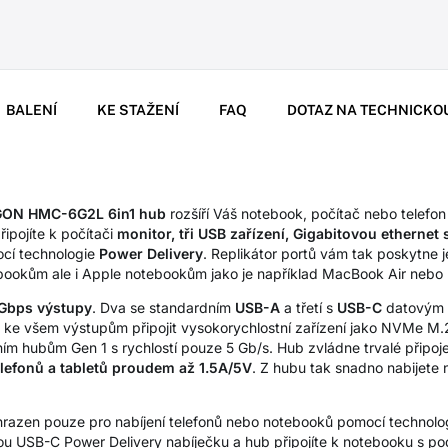
BALENÍ
KE STAŽENÍ
FAQ
DOTAZ NA TECHNICKO
ON HMC-6G2L 6in1 hub
rozšíří Váš notebook, počítač nebo telefon
ipojíte k počítači
monitor, tři USB zařízení, Gigabitovou ethernet s
cí technologie
Power Delivery
. Replikátor portů vám tak poskytne
ookům ale i Apple notebookům jako je například MacBook Air nebo
0Gbps výstupy
. Dva se standardním
USB-A
a třetí s
USB-C
datovým 
ke všem výstupům připojit vysokorychlostní zařízení jako NVMe M.2
ím hubům Gen 1 s rychlostí pouze 5 Gb/s. Hub zvládne trvalé připoje
elefonů a tabletů proudem až 1.5A/5V
. Z hubu tak snadno nabijete
yhrazen pouze pro nabíjení telefonů nebo notebooků pomocí technol
ou USB-C Power Delivery nabíječku a hub připojíte k notebooku s po