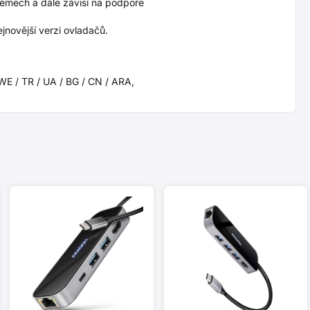
émech a dále závisí na podpoře
jnovější verzi ovladačů.
SWE / TR / UA / BG / CN / ARA,