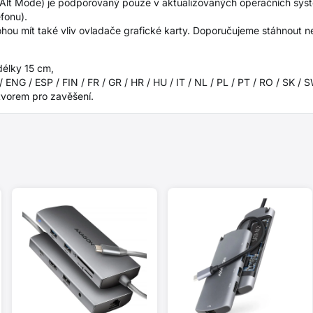
 Alt Mode) je podporovaný pouze v aktualizovaných operačních syst
efonu).
ou mít také vliv ovladače grafické karty. Doporučujeme stáhnout ne
élky 15 cm,
 ENG / ESP / FIN / FR / GR / HR / HU / IT / NL / PL / PT / RO / SK / 
tvorem pro zavěšení.