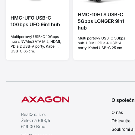
HMC-10HLS USB-C
HMC-UFO USB-C
5Gbps LONGER 9in1
10Gbps UFO 9in1 hub
hub
Multiportový USB-C 10Gbps
Multi portový USB-C 5Gbps
hub s NVMe/SATA M.2, HDMI,
hub. HDMI, PD a 4 USB-A
PD a 2 USB-A porty. Kabel
porty. Kabel USB-C 25 cm.
USB-C 65 cm.
O společn
O nás
RealQ s. r. o.
Železná 663/5
Objevujte
619 00 Brno
Soukromí a 