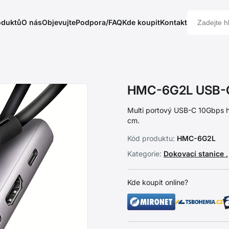
oduktů
O nás
Objevujte
Podpora/FAQ
Kde koupit
Kontakt
HMC-6G2L USB-C
Multi portový USB-C 10Gbps 
cm.
Kód produktu:
HMC-6G2L
Kategorie:
Dokovací stanice
Kde koupit online?