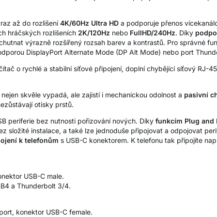
raz až do rozlišení
4K/60Hz Ultra HD
a podporuje přenos vícekanál
ch hráčských rozlišeních
2K/120Hz
nebo
FullHD/240Hz
. Díky
podpo
hutnat výrazně rozšířený rozsah barev a kontrastů. Pro správné fun
dporou DisplayPort Alternate Mode (DP Alt Mode) nebo port Thunder
čítač o rychlé a stabilní síťové připojení, doplní chybějící síťový RJ-
nejen skvěle vypadá, ale zajistí i mechanickou odolnost a
pasivní c
zůstávají otisky prstů.
SB periferie bez nutnosti pořizování nových. Díky
funkcím Plug and 
 složité instalace, a také lze jednoduše připojovat a odpojovat peri
pojení k telefonům
s USB-C konektorem. K telefonu tak připojíte napří
onektor USB-C male.
SB4 a Thunderbolt 3/4.
port, konektor USB-C female.