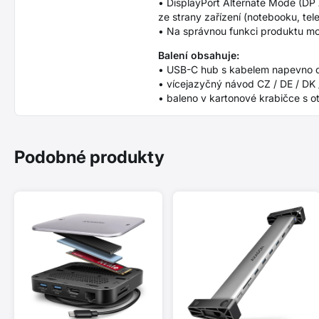
• DisplayPort Alternate Mode (DP
ze strany zařízení (notebooku, tel
• Na správnou funkci produktu moh
Balení obsahuje:
• USB-C hub s kabelem napevno d
• vícejazyčný návod CZ / DE / DK /
• baleno v kartonové krabičce s o
Podobné produkty