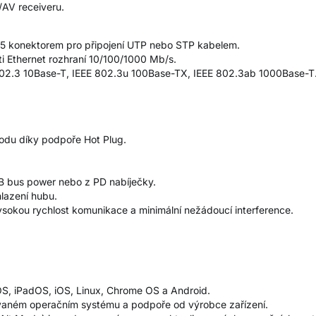
/AV receiveru.
-45 konektorem pro připojení UTP nebo STP kabelem.
i Ethernet rozhraní 10/100/1000 Mb/s.
802.3 10Base-T, IEEE 802.3u 100Base-TX, IEEE 802.3ab 1000Base-T
hodu díky podpoře Hot Plug.
SB bus power nebo z PD nabíječky.
hlazení hubu.
vysokou rychlost komunikace a minimální nežádoucí interference.
OS, iPadOS, iOS, Linux, Chrome OS a Android.
žívaném operačním systému a podpoře od výrobce zařízení.