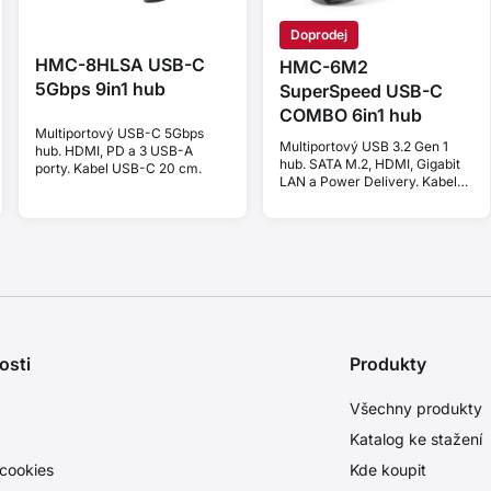
Doprodej
HMC-8HLSA USB-C
HMC-6M2
5Gbps 9in1 hub
SuperSpeed USB-C
COMBO 6in1 hub
Multiportový USB-C 5Gbps
Multiportový USB 3.2 Gen 1
hub. HDMI, PD a 3 USB-A
hub. SATA M.2, HDMI, Gigabit
porty. Kabel USB-C 20 cm.
LAN a Power Delivery. Kabel
USB-C 18 cm.
osti
Produkty
Všechny produkty
Katalog ke stažení
cookies
Kde koupit