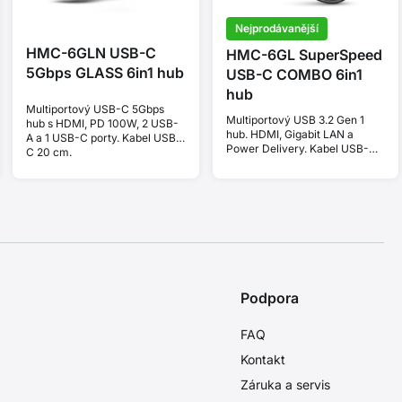
Nejprodávanější
HMC-6GLN USB-C
HMC-6GL SuperSpeed
5Gbps GLASS 6in1 hub
USB-C COMBO 6in1
hub
Multiportový USB-C 5Gbps
Multiportový USB 3.2 Gen 1
hub s HDMI, PD 100W, 2 USB-
hub. HDMI, Gigabit LAN a
A a 1 USB-C porty. Kabel USB-
Power Delivery. Kabel USB-C
C 20 cm.
20 cm.
Podpora
FAQ
Kontakt
Záruka a servis