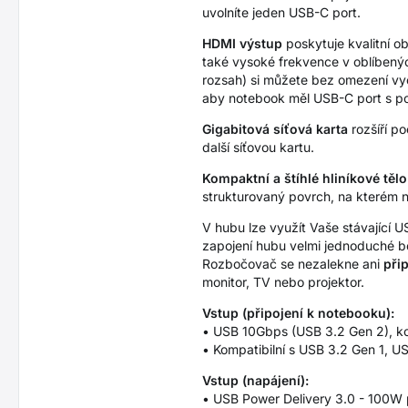
uvolníte jeden USB-C port.
HDMI výstup
poskytuje kvalitní ob
také vysoké frekvence v oblíbený
rozsah) si můžete bez omezení vyc
aby notebook měl USB-C port s po
Gigabitová síťová karta
rozšíří po
další síťovou kartu.
Kompaktní a štíhlé hliníkové tělo
strukturovaný povrch, na kterém ne
V hubu lze využít Vaše stávající U
zapojení hubu velmi jednoduché bez
Rozbočovač se nezalekne ani
při
monitor, TV nebo projektor.
Vstup (připojení k notebooku):
• USB 10Gbps (USB 3.2 Gen 2), k
• Kompatibilní s USB 3.2 Gen 1, U
Vstup (napájení):
• USB Power Delivery 3.0 - 100W 