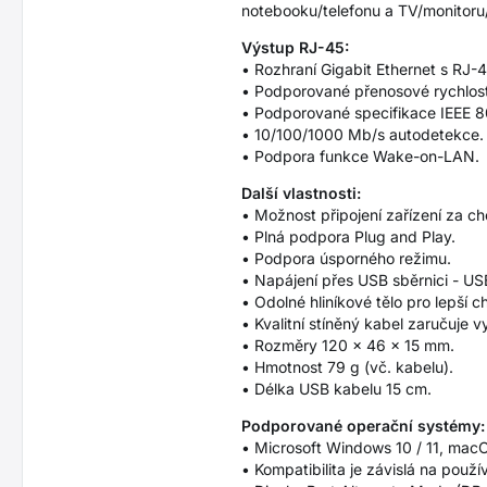
notebooku/telefonu a TV/monitoru
Výstup RJ-45:
• Rozhraní Gigabit Ethernet s RJ
• Podporované přenosové rychlost
• Podporované specifikace IEEE 
• 10/100/1000 Mb/s autodetekce.
• Podpora funkce Wake-on-LAN.
Další vlastnosti:
• Možnost připojení zařízení za c
• Plná podpora Plug and Play.
• Podpora úsporného režimu.
• Napájení přes USB sběrnici - U
• Odolné hliníkové tělo pro lepší c
• Kvalitní stíněný kabel zaručuje 
• Rozměry 120 x 46 x 15 mm.
• Hmotnost 79 g (vč. kabelu).
• Délka USB kabelu 15 cm.
Podporované operační systémy:
• Microsoft Windows 10 / 11, mac
• Kompatibilita je závislá na pou