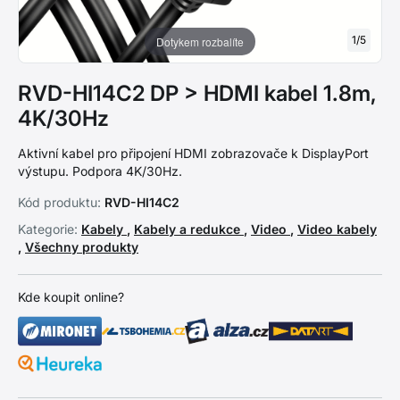
1
/
5
Dotykem rozbalíte
RVD-HI14C2 DP > HDMI kabel 1.8m,
4K/30Hz
Aktivní kabel pro připojení HDMI zobrazovače k DisplayPort
výstupu. Podpora 4K/30Hz.
Kód produktu:
RVD-HI14C2
Kategorie:
Kabely
,
Kabely a redukce
,
Video
,
Video kabely
,
Všechny produkty
Kde koupit online?