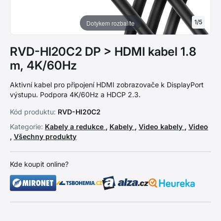
1
/
5
Dotykem rozbalíte
RVD-HI20C2 DP > HDMI kabel 1.8
m, 4K/60Hz
Aktivní kabel pro připojení HDMI zobrazovače k DisplayPort
výstupu. Podpora 4K/60Hz a HDCP 2.3.
Kód produktu:
RVD-HI20C2
Kategorie:
Kabely a redukce
,
Kabely
,
Video kabely
,
Video
,
Všechny produkty
Kde koupit online?