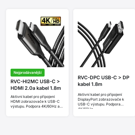
Nejprodávanější
RVC-DPC USB-C > DP
RVC-HI2MC USB-C >
kabel 1.8m
HDMI 2.0a kabel 1.8m
Aktivní kabel pro připojení
Aktivní kabel pro připojení
DisplayPort zobrazovače k
HDMI zobrazovače k USB-C
USB-C výstupu. Podpora
výstupu. Podpora 4K/60Hz a
4K/60Hz.
HDR 10 bit.