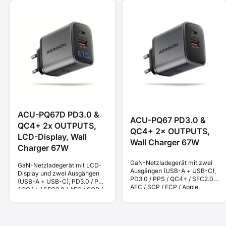
ACU-PQ67D PD3.0 &
ACU-PQ67 PD3.0 &
QC4+ 2x OUTPUTS,
QC4+ 2× OUTPUTS,
LCD-Display, Wall
Wall Charger 67W
Charger 67W
GaN-Netzladegerät mit zwei
GaN-Netzladegerät mit LCD-
Ausgängen (USB-A + USB-C),
Display und zwei Ausgängen
PD3.0 / PPS / QC4+ / SFC2.0 /
(USB-A + USB-C), PD3.0 / PPS
AFC / SCP / FCP / Apple.
/ QC4+ / SFC2.0 / AFC / SCP /
Leistung 67 W.
FCP / Apple. Leistung 67 W.