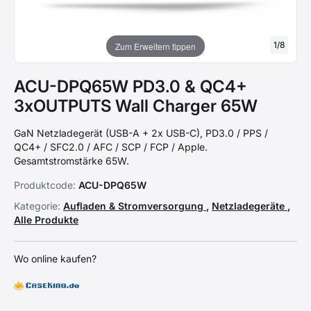
1
/
8
Zum Erweitern tippen
ACU-DPQ65W PD3.0 & QC4+
3xOUTPUTS Wall Charger 65W
GaN Netzladegerät (USB-A + 2x USB-C), PD3.0 / PPS /
QC4+ / SFC2.0 / AFC / SCP / FCP / Apple.
Gesamtstromstärke 65W.
Produktcode:
ACU-DPQ65W
Kategorie:
Aufladen & Stromversorgung
,
Netzladegeräte
,
Alle Produkte
Wo online kaufen?