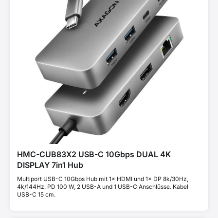
HMC-CUB83X2 USB-C 10Gbps DUAL 4K
DISPLAY 7in1 Hub
Multiport USB-C 10Gbps Hub mit 1× HDMI und 1× DP 8k/30Hz,
4k/144Hz, PD 100 W, 2 USB-A und 1 USB-C Anschlüsse. Kabel
USB-C 15 cm.