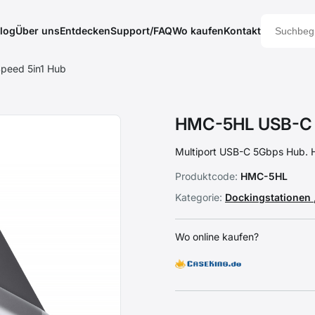
log
Über uns
Entdecken
Support/FAQ
Wo kaufen
Kontakt
peed 5in1 Hub
HMC-5HL USB-C 5
Multiport USB-C 5Gbps Hub.
Produktcode:
HMC-5HL
Kategorie:
Dockingstationen
Wo online kaufen?