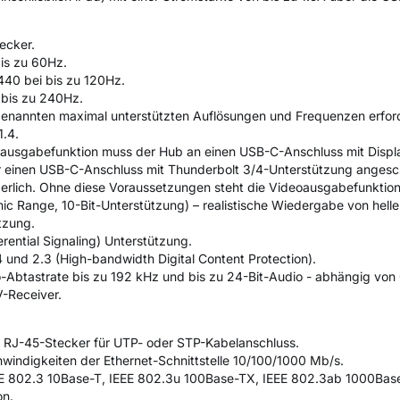
tecker.
bis zu 60Hz.
40 bei bis zu 120Hz.
 bis zu 240Hz.
 genannten maximal unterstützten Auflösungen und Frequenzen erfor
1.4.
ausgabefunktion muss der Hub an einen USB-C-Anschluss mit Displa
r einen USB-C-Anschluss mit Thunderbolt 3/4-Unterstützung angesc
rderlich. Ohne diese Voraussetzungen steht die Videoausgabefunktion
 Range, 10-Bit-Unterstützung) – realistische Wiedergabe von helle
tzung.
rential Signaling) Unterstützung.
4 und 2.3 (High-bandwidth Digital Content Protection).
-Abtastrate bis zu 192 kHz und bis zu 24-Bit-Audio - abhängig von 
-Receiver.
mit RJ-45-Stecker für UTP- oder STP-Kabelanschluss.
windigkeiten der Ethernet-Schnittstelle 10/100/1000 Mb/s.
EEE 802.3 10Base-T, IEEE 802.3u 100Base-TX, IEEE 802.3ab 1000Bas
on.