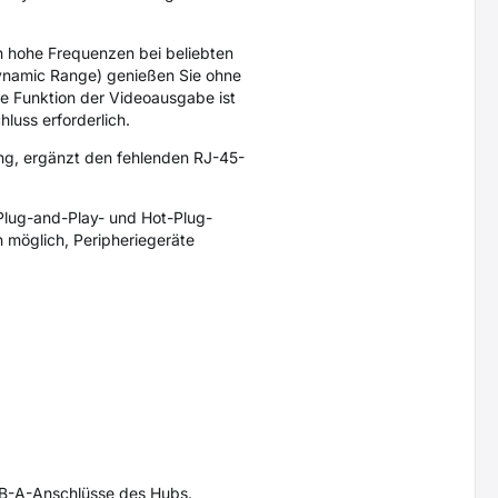
 hohe Frequenzen bei beliebten
ynamic Range) genießen Sie ohne
e Funktion der Videoausgabe ist
luss erforderlich.
ng, ergänzt den fehlenden RJ-45-
lug-and-Play- und Hot-Plug-
h möglich, Peripheriegeräte
USB-A-Anschlüsse des Hubs.