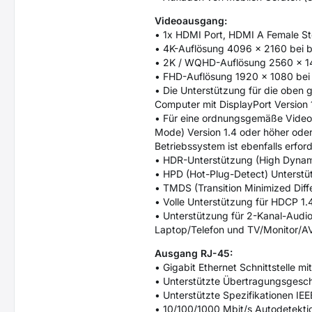
Videoausgang:
• 1x HDMI Port, HDMI A Female S
• 4K-Auflösung 4096 x 2160 bei 
• 2K / WQHD-Auflösung 2560 x 14
• FHD-Auflösung 1920 x 1080 bei
• Die Unterstützung für die oben
Computer mit DisplayPort Version 
• Für eine ordnungsgemäße Video
Mode) Version 1.4 oder höher ode
Betriebssystem ist ebenfalls erfo
• HDR-Unterstützung (High Dynamic
• HPD (Hot-Plug-Detect) Unterstü
• TMDS (Transition Minimized Diffe
• Volle Unterstützung für HDCP 1.
• Unterstützung für 2-Kanal-Audio
Laptop/Telefon und TV/Monitor/AV
Ausgang RJ-45:
• Gigabit Ethernet Schnittstelle 
• Unterstützte Übertragungsgesch
• Unterstützte Spezifikationen I
• 10/100/1000 Mbit/s Autodetekti