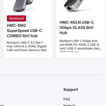
Abverkauf
HMC-6GLN USB-C
HMC-6M2
5Gbps GLASS 6in1
SuperSpeed USB-C
Hub
COMBO 6in1 hub
Multiport USB-C 5Gbps Hub
Multiport-USB-C 3.2 Gen 1-
mit HDMI, PD 100W, 2 USB-A
Hub. SATA M.2, HDMI, Gigabit
und 1 USB-C Anschlüsse. Kabel
LAN und Power Delivery. Kabel
USB-C 20 cm.
USB-C 18 cm.
Support
FAQ
den
Kontakt