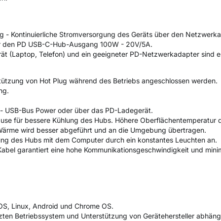
ng - Kontinuierliche Stromversorgung des Geräts über den Netzwer
er den PD USB-C-Hub-Ausgang 100W - 20V/5A.
t (Laptop, Telefon) und ein geeigneter PD-Netzwerkadapter sind er
stützung von Hot Plug während des Betriebs angeschlossen werden.
ng.
- USB-Bus Power oder über das PD-Ladegerät.
se für bessere Kühlung des Hubs. Höhere Oberflächentemperatur de
Wärme wird besser abgeführt und an die Umgebung übertragen.
dung des Hubs mit dem Computer durch ein konstantes Leuchten an.
abel garantiert eine hohe Kommunikationsgeschwindigkeit und mini
cOS, Linux, Android und Chrome OS.
tzten Betriebssystem und Unterstützung von Gerätehersteller abhäng