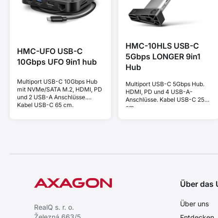
HMC-10HLS USB-C
HMC-UFO USB-C
5Gbps LONGER 9in1
10Gbps UFO 9in1 hub
Hub
Multiport USB-C 10Gbps Hub
Multiport USB-C 5Gbps Hub.
mit NVMe/SATA M.2, HDMI, PD
HDMI, PD und 4 USB-A-
und 2 USB-A Anschlüsse.
Anschlüsse. Kabel USB-C 25
Kabel USB-C 65 cm.
cm.
Über das
Über uns
RealQ s. r. o.
Železná 663/5
Entdecken