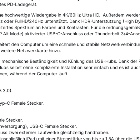
tes PD-Ladegerät.
ne hochwertige Wiedergabe in 4K/60Hz Ultra HD. Außerdem werden
 oder FullHD/240Hz unterstützt. Dank HDR-Unterstützung (High D
eitertes Spektrum an Farben und Kontrasten. Für die ordnungsgemäß
P Alt Mode) aktivierter USB-C-Anschluss oder Thunderbolt 3/4-Ansch
itert den Computer um eine schnelle und stabile Netzwerkverbindu
 weitere Netzwerkkarte hinzu.
r mechanische Beständigkeit und Kühlung des USB-Hubs. Dank der P
ubs selbst ohne komplizierte Installation sehr einfach und es ist auc
nnen, während der Computer läuft.
 3.0).
Typ-C Female Stecker.
le Stecker.
romversorgung), USB-C Female Stecker.
uss zwei externer Laufwerke gleichzeitig handhaben.
inschließlich iPad) mit einer Stromstärke von bis zu 1.5A über die 