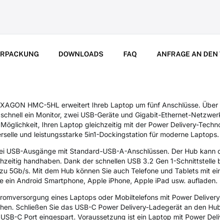
ERPACKUNG
DOWNLOADS
FAQ
ANFRAGE AN DEN
XAGON HMC-5HL erweitert Ihreb Laptop um fünf Anschlüsse. Über 
schnell ein Monitor, zwei USB-Geräte und Gigabit-Ethernet-Netzwerk
 Möglichkeit, Ihren Laptop gleichzeitig mit der Power Delivery-Tech
rselle und leistungsstarke 5in1-Dockingstation für moderne Laptops.
wei USB-Ausgänge mit Standard-USB-A-Anschlüssen. Der Hub kann 
hzeitig handhaben. Dank der schnellen USB 3.2 Gen 1-Schnittstelle 
zu 5Gb/s. Mit dem Hub können Sie auch Telefone und Tablets mit ei
se ein Android Smartphone, Apple iPhone, Apple iPad usw. aufladen.
tromversorgung eines Laptops oder Mobiltelefons mit Power Delivery
hen. Schließen Sie das USB-C Power Delivery-Ladegerät an den Hu
 USB-C Port eingespart. Voraussetzung ist ein Laptop mit Power Del