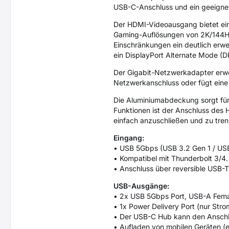
USB-C-Anschluss und ein geeigne
Der HDMI-Videoausgang bietet ei
Gaming-Auflösungen von 2K/144Hz
Einschränkungen ein deutlich erw
ein DisplayPort Alternate Mode (D
Der Gigabit-Netzwerkadapter erwe
Netzwerkanschluss oder fügt eine
Die Aluminiumabdeckung sorgt fü
Funktionen ist der Anschluss des H
einfach anzuschließen und zu tre
Eingang:
• USB 5Gbps (USB 3.2 Gen 1 / USB
• Kompatibel mit Thunderbolt 3/4.
• Anschluss über reversible USB-
USB-Ausgänge:
• 2x USB 5Gbps Port, USB-A Fema
• 1x Power Delivery Port (nur St
• Der USB-C Hub kann den Anschl
• Aufladen von mobilen Geräten (e