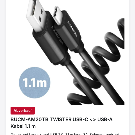
Abverkauf
BUCM-AM20TB TWISTER USB-C <> USB-A
Kabel 1.1 m
Daten und Ladenkabel USB 2.0, 1.1 m lang. 3A. Schwarz gedreht.