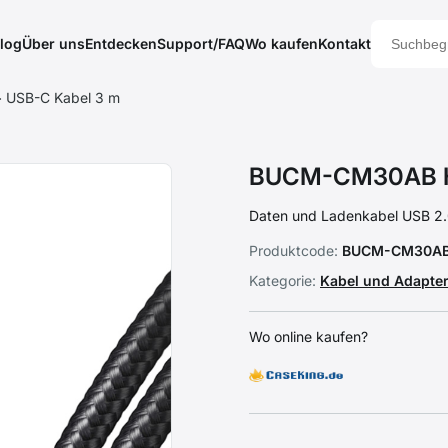
log
Über uns
Entdecken
Support/FAQ
Wo kaufen
Kontakt
USB-C Kabel 3 m
BUCM-CM30AB HQ
Daten und Ladenkabel USB 2.0
Produktcode:
BUCM-CM30A
Kategorie:
Kabel und Adapte
Wo online kaufen?