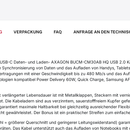
G
VERPACKUNG
FAQ
ANFRAGE AN DEN TECHNIS
> USB-C Daten- und Laden- AXAGON BUCM-CM30AB HQ USB 2.0 Kab
die Synchronisierung von Daten und das Aufladen von Handys, Table
bertragungen mit einer Geschwindigkeit bis zu 480 Mb/s und das Auf
hnologien kompatibel Power Delivery 60W, Quick Charge, Samsung 
verlängerter Lebensdauer ist mit Metallklappen, Steckern mit verni
t. Die Kabeladern sind aus verzinntem, sauerstofffreiem Kupfer gefe
arantiert maximale Haltbarkeit bei gleichzeitig ausreichender Flexibil
ht gewährleistet. Der Bonus ist ein praktischer Streifen zum einfac
 = größerer Querschnitt und geringerer Leitungswiderstand) garant
räten. Das Kabel unterstützt auch das Aufladen von Notebooks mit