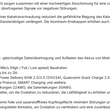
G sorgen zusammen mit einer hochwertigen Abschirmung für eine zu
 übertragenen Signale vor negativen Störungen.
einer Kabelverschraubung reduziert die gefährliche Biegung des Kab
 Standardbögen verlängert. Die Aluminium-Endkappen erhöhen auch 
leichzeitige Datenübertragung und Aufladen des Akkus von Mobi
 Mb/s (High / Full / Low speed) Baudraten.
 bis zu 3A.
 Power Delivery 60W 2.0/3.0 (20V/3A), Qualcomm Quick Charge 2.0
e Protocol, SMART Charging und weitere.
leitungen 22AWG, die Datenleitungen 30AWG.
leiter, um die Oxidation zu reduzieren, die Leitfähigkeit zu erhöhen u
rte Folie und sauerstofffreies Kupfergeflecht minimiert Störungen un
vergoldete Kontakte, um Oxidation zu verhindern und eine zuverläss