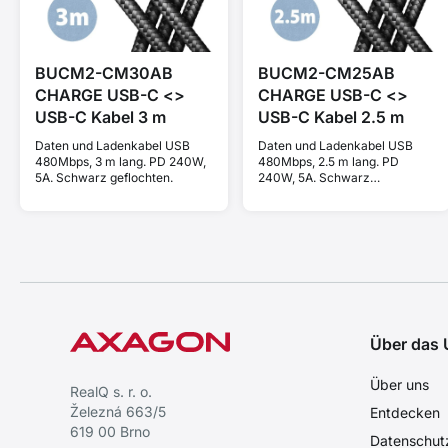
BUCM2-CM30AB
BUCM2-CM25AB
CHARGE USB-C <>
CHARGE USB-C <>
USB-C Kabel 3 m
USB-C Kabel 2.5 m
Daten und Ladenkabel USB
Daten und Ladenkabel USB
480Mbps, 3 m lang. PD 240W,
480Mbps, 2.5 m lang. PD
5A. Schwarz geflochten.
240W, 5A. Schwarz
geflochten.
Über das
Über uns
RealQ s. r. o.
Železná 663/5
Entdecken
619 00 Brno
Datenschut