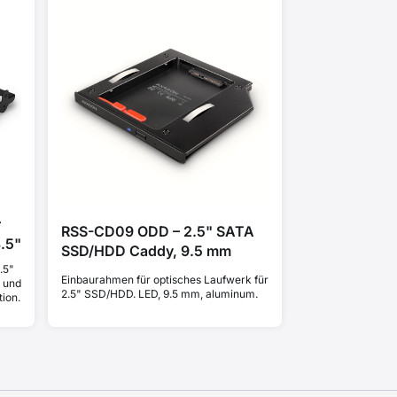
r
RSS-CD09 ODD – 2.5" SATA
3.5"
SSD/HDD Caddy, 9.5 mm
.5"
Einbaurahmen für optisches Laufwerk für
n und
2.5" SSD/HDD. LED, 9.5 mm, aluminum.
tion.