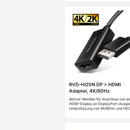
RVD-HI20N DP > HDMI
Adapter, 4K/60Hz
Aktiver Wandler für Anschluss von e
HDMI-Display an DisplayPort-Ausga
Unterstützung von 4K/60Hz und HD
2.2.