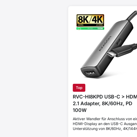
Top
RVC-HI8KPD USB-C > HDM
2.1 Adapter, 8K/60Hz, PD
100W
Aktiver Wandler für Anschluss von e
HDMI-Display an den USB-C Ausgan
Unterstützung von 8K/60Hz, 4K/144
und HDCP 2.3. Power Delivery 100W