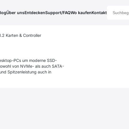
log
Über uns
Entdecken
Support/FAQ
Wo kaufen
Kontakt
.2 Karten & Controller
 Desktop-PCs um moderne SSD-
ng sowohl von NVMe- als auch SATA-
nd Spitzenleistung auch in