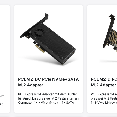
PCEM2-DC PCIe NVMe+SATA
PCEM2-D P
M.2 Adapter
M.2 Adapter
PCI-Express x4 Adapter mit dem Kühler
PCI-Express x4 A
zum
für Anschluss bis zwei M.2 Festplatten an
bis zwei M.2 Fes
Computer. 1× NVMe M-key + 1× SATA B-
1× NVMe M-key +
zt
key.