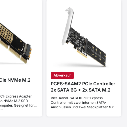
Abverkauf
CIe NVMe M.2
PCES-SA4M2 PCIe Controller
2x SATA 6G + 2x SATA M.2
CI-Express Adapter
Vier-Kanal-SATA III PCI-Express
on NVMe M.2 SSD
Controller mit zwei internen SATA-
omputer. Geeignet für
Anschlüssen und zwei Steckplätzen für
ts.
SATA M.2 Festplatten. Standard & Low
Profile.