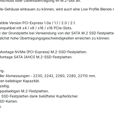
nschluss oder Datenübertragung im M.2-Slot an.
e-Gehäuse einbauen zu können, wird auch eine Low Profile Blende mi
ible Version PCI-Express 1.0a / 1.1 / 2.0 / 2.1.
patibel mit x4 / x8 / x16 / x16 PCIe-Slots.
t der Grundplatte bei Verwendung von der SATA M.2 SSD Festplatte
lichst hohe Übertragungsgeschwindigkeiten erreichen zu können.
e Montage NVMe (PCI-Express) M.2-SSD-Festplatten.
 Montage SATA (AHCI) M.2-SSD-Festplatten.
ng.
 aller Abmessungen - 2230, 2242, 2260, 2280, 22110 mm.
en beliebiger Kapazität.
zeitig.
ppelseitigen M.2-Festplatten.
SSD-Festplatten dank belüfteter Kupferlöcher.
SD-Karten.
.