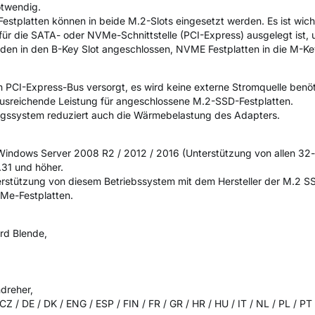
otwendig.
tplatten können in beide M.2-Slots eingesetzt werden. Es ist wicht
 für die SATA- oder NVMe-Schnittstelle (PCI-Express) ausgelegt ist, u
den in den B-Key Slot angeschlossen, NVME Festplatten in die M-Key
n PCI-Express-Bus versorgt, es wird keine externe Stromquelle benöt
usreichende Leistung für angeschlossene M.2-SSD-Festplatten.
gssystem reduziert auch die Wärmebelastung des Adapters.
, Windows Server 2008 R2 / 2012 / 2016 (Unterstützung von allen 32
.31 und höher.
terstützung von diesem Betriebssystem mit dem Hersteller der M.2 S
Me-Festplatten.
rd Blende,
dreher,
CZ / DE / DK / ENG / ESP / FIN / FR / GR / HR / HU / IT / NL / PL / PT