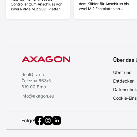
dem Kühler für Anschluss bis
Controller zum Anschluss von
zwei M.2 Festplatten an
zwei NVMe M.2 SSD-Platten
Computer. 1× NVMe M-key +
an einen Computer. Unterstützt
1× SATA B-key.
Mainboards ohne PCIe-
Bifurkation.
Über das
Über uns
RealQ s. r. o.
Železná 663/5
Entdecken
619 00 Brno
Datenschut
info@axagon.eu
Cookie-Eins
Folge!