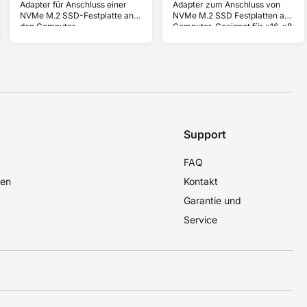
Adapter für Anschluss einer
Adapter zum Anschluss von
NVMe M.2 SSD-Festplatte an
NVMe M.2 SSD Festplatten am
den Computer.
Computer. Geeignet für x16, x8
und x4 Slots.
Support
FAQ
den
Kontakt
Garantie und
Service