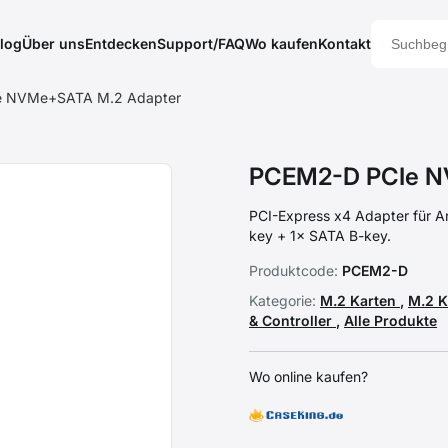
log
Über uns
Entdecken
Support/FAQ
Wo kaufen
Kontakt
e NVMe+SATA M.2 Adapter
PCEM2-D PCIe N
PCI-Express x4 Adapter für A
key + 1× SATA B-key.
Produktcode:
PCEM2-D
Kategorie:
M.2 Karten
,
M.2 K
& Controller
,
Alle Produkte
Wo online kaufen?