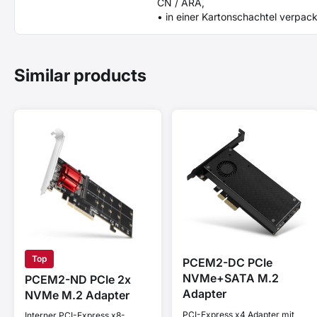
CN / ARA,
• in einer Kartonschachtel verpack
Similar products
Top
PCEM2-DC PCIe
NVMe+SATA M.2
PCEM2-ND PCIe 2x
Adapter
NVMe M.2 Adapter
PCI-Express x4 Adapter mit
Interner PCI-Express x8-