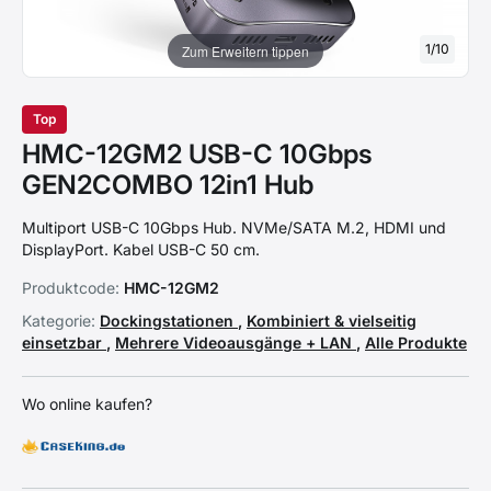
1
/
10
Zum Erweitern tippen
Top
HMC-12GM2 USB-C 10Gbps
GEN2COMBO 12in1 Hub
Multiport USB-C 10Gbps Hub. NVMe/SATA M.2, HDMI und
DisplayPort. Kabel USB-C 50 cm.
Produktcode:
HMC-12GM2
Kategorie:
Dockingstationen
,
Kombiniert & vielseitig
einsetzbar
,
Mehrere Videoausgänge + LAN
,
Alle Produkte
Wo online kaufen?