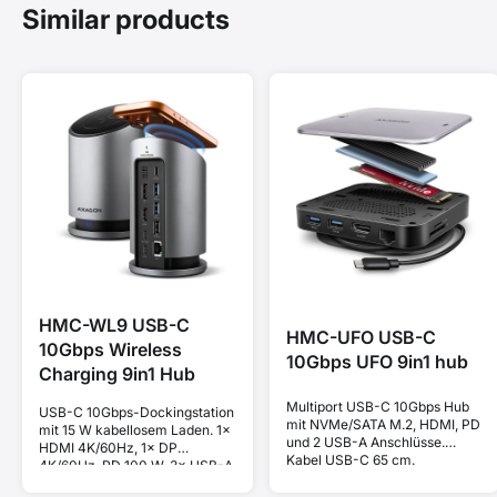
Similar products
HMC-WL9 USB-C
HMC-UFO USB-C
10Gbps Wireless
10Gbps UFO 9in1 hub
Charging 9in1 Hub
Multiport USB-C 10Gbps Hub
USB-C 10Gbps-Dockingstation
mit NVMe/SATA M.2, HDMI, PD
mit 15 W kabellosem Laden. 1×
und 2 USB-A Anschlüsse.
HDMI 4K/60Hz, 1× DP
Kabel USB-C 65 cm.
4K/60Hz, PD 100 W, 3× USB-A
und 1× USB-C Ports. Kabel