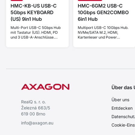
HMC-KB-US USB-C
HMC-6GM2 USB-C
5Gbps KEYBOARD
10Gbps GEN2COMBO
(US) 9in1 Hub
6in1 Hub
Multi-Port USB-C 5Gbps Hub
Multiport USB-C 10Gbps Hub.
mit Tastatur (US). HDMI, PD
NVMe/SATA M.2, HDMI,
und 3 USB-A-Anschlüsse.
Kartenleser und Power
Kabel USB-C 60 cm.
Delivery. Kabel USB-C 20 cm.
Über das
Über uns
RealQ s. r. o.
Železná 663/5
Entdecken
619 00 Brno
Datenschut
info@axagon.eu
Cookie-Eins