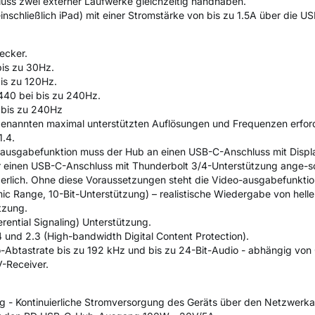
uss zwei externer Laufwerke gleichzeitig handhaben.
inschließlich iPad) mit einer Stromstärke von bis zu 1.5A über die 
tecker.
is zu 30Hz.
bis zu 120Hz.
440 bei bis zu 240Hz.
 bis zu 240Hz
 genannten maximal unterstützten Auflösungen und Frequenzen erfor
1.4.
ausgabefunktion muss der Hub an einen USB-C-Anschluss mit Displa
r einen USB-C-Anschluss mit Thunderbolt 3/4-Unterstützung ange-s
rderlich. Ohne diese Voraussetzungen steht die Video-ausgabefunktio
 Range, 10-Bit-Unterstützung) – realistische Wiedergabe von helle
tzung.
rential Signaling) Unterstützung.
4 und 2.3 (High-bandwidth Digital Content Protection).
-Abtastrate bis zu 192 kHz und bis zu 24-Bit-Audio - abhängig von 
-Receiver.
ng - Kontinuierliche Stromversorgung des Geräts über den Netzwer