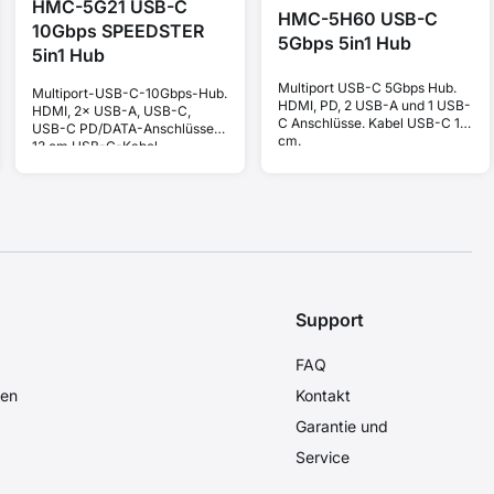
HMC-5G21 USB-C
HMC-5H60 USB-C
10Gbps SPEEDSTER
5Gbps 5in1 Hub
5in1 Hub
Multiport USB-C 5Gbps Hub.
Multiport-USB-C-10Gbps-Hub.
HDMI, PD, 2 USB-A und 1 USB-
HDMI, 2× USB-A, USB-C,
C Anschlüsse. Kabel USB-C 15
USB-C PD/DATA-Anschlüsse.
cm.
13 cm USB-C-Kabel.
Support
FAQ
den
Kontakt
Garantie und
Service