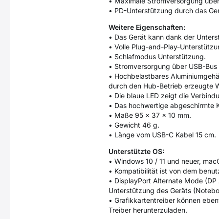
• Maximale Stromversorgung üb
• PD-Unterstützung durch das Gerä
Weitere Eigenschaften:
• Das Gerät kann dank der Unter
• Volle Plug-and-Play-Unterstützu
• Schlafmodus Unterstützung.
• Stromversorgung über USB-Bus 
• Hochbelastbares Aluminiumgehäu
durch den Hub-Betrieb erzeugte 
• Die blaue LED zeigt die Verbin
• Das hochwertige abgeschirmte K
• Maße 95 x 37 x 10 mm.
• Gewicht 46 g.
• Länge vom USB-C Kabel 15 cm.
Unterstützte OS:
• Windows 10 / 11 und neuer, ma
• Kompatibilität ist von dem benu
• DisplayPort Alternate Mode (DP 
Unterstützung des Geräts (Notebo
• Grafikkartentreiber können eben
Treiber herunterzuladen.