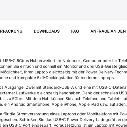
ERPACKUNG
DOWNLOADS
FAQ
ANFRAGE AN DEN
SB-C 5Gbps Hub erweitert Ihr Notebook, Computer oder Ihr Telef
nnen Sie einfach und schnell ein Monitor und drei USB-Geräte glei
e Möglichkeit, Ihren Laptop gleichzeitig mit der Power Delivery-Tech
nfache und kompakte 5in1-Dockingstation für moderne Laptops.
ps Ausgänge. Zwei mit Standard-USB-A und eine mit USB-C-Datena
xterner Laufwerke gleichzeitig handhaben. Dank der schnellen USB 3
bis zu 5Gb/s. Mit dem Hub können Sie auch Telefone und Tablets mit
se. ein Android Smartphone, Apple iPhone, Apple iPad usw. aufladen.
r für die Stromversorgung eines Laptops oder Mobiltelefons mit Pow
orgesehen. Schließen Sie das USB-C Power Delivery-Ladegerät an d
 ein USB-C Port eingespart. Voraussetzung ist ein Laptop mit Powe