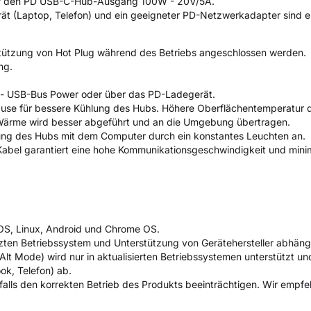
er den PD USB-C-Hub-Ausgang 100W - 20V/5A.
t (Laptop, Telefon) und ein geeigneter PD-Netzwerkadapter sind er
stützung von Hot Plug während des Betriebs angeschlossen werden.
ng.
- USB-Bus Power oder über das PD-Ladegerät.
se für bessere Kühlung des Hubs. Höhere Oberflächentemperatur de
Wärme wird besser abgeführt und an die Umgebung übertragen.
dung des Hubs mit dem Computer durch ein konstantes Leuchten an.
abel garantiert eine hohe Kommunikationsgeschwindigkeit und minim
cOS, Linux, Android und Chrome OS.
tzten Betriebssystem und Unterstützung von Gerätehersteller abhäng
Alt Mode) wird nur in aktualisierten Betriebssystemen unterstützt u
ok, Telefon) ab.
falls den korrekten Betrieb des Produkts beeinträchtigen. Wir empfe