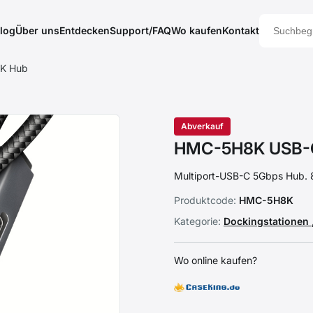
log
Über uns
Entdecken
Support/FAQ
Wo kaufen
Kontakt
8K Hub
Abverkauf
HMC-5H8K USB-C
Multiport-USB-C 5Gbps Hub.
Produktcode:
HMC-5H8K
Kategorie:
Dockingstationen
Wo online kaufen?