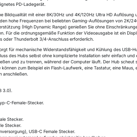
ignetes PD-Ladegerät.
e Bildqualität mit einer 8K/30Hz und 4K/120Hz Ultra HD Auflösung 
den hohe Frequenzen bei beliebten Gaming-Auflösungen von 2K/24
rstützung (High Dynamic Range) genießen Sie ohne Einschränkungen
n. Für die ordnungsgemäße Funktion der Videoausgabe ist ein Displ
 oder Thunderbolt 3/4-Anschluss erforderlich.
orgt für mechanische Widerstandsfähigkeit und Kühlung des USB-Hu
uss des Hubs selbst ohne komplizierte Installation sehr einfach und 
ießen und zu trennen, während der Computer läuft. Der Hub scheut 
 können zum Beispiel ein Flash-Laufwerk, eine Tastatur, eine Maus, e
n anschließen.
 3.0).
Typ-C-Female-Stecker.
le Stecker.
e Stecker.
romversorgung), USB-C Female Stecker.