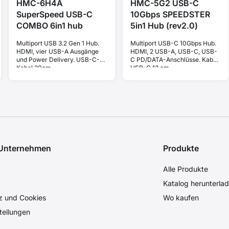
HMC-6H4A
HMC-5G2 USB-C
SuperSpeed USB-C
10Gbps SPEEDSTER
COMBO 6in1 hub
5in1 Hub (rev2.0)
Multiport USB 3.2 Gen 1 Hub.
Multiport USB-C 10Gbps Hub.
HDMI, vier USB-A Ausgänge
HDMI, 2 USB-A, USB-C, USB-
und Power Delivery. USB-C-
C PD/DATA-Anschlüsse. Kabel
Kabel 20cm.
USB-C 13 cm.
 Unternehmen
Produkte
Alle Produkte
Katalog herunterla
z und Cookies
Wo kaufen
tellungen