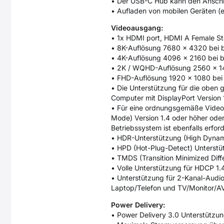
• Der USB-C Hub kann den Anschl
• Aufladen von mobilen Geräten (e
Videoausgang:
• 1x HDMI port, HDMI A Female S
• 8K-Auflösung 7680 × 4320 bei b
• 4K-Auflösung 4096 x 2160 bei 
• 2K / WQHD-Auflösung 2560 x 1
• FHD-Auflösung 1920 x 1080 bei
• Die Unterstützung für die oben
Computer mit DisplayPort Version 
• Für eine ordnungsgemäße Video
Mode) Version 1.4 oder höher ode
Betriebssystem ist ebenfalls erfo
• HDR-Unterstützung (High Dynamic
• HPD (Hot-Plug-Detect) Unterstü
• TMDS (Transition Minimized Diffe
• Volle Unterstützung für HDCP 1.
• Unterstützung für 2-Kanal-Audio
Laptop/Telefon und TV/Monitor/AV
Power Delivery:
• Power Delivery 3.0 Unterstützu