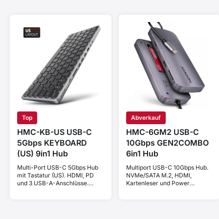
Top
Abverkauf
HMC-KB-US USB-C
HMC-6GM2 USB-C
5Gbps KEYBOARD
10Gbps GEN2COMBO
(US) 9in1 Hub
6in1 Hub
Multi-Port USB-C 5Gbps Hub
Multiport USB-C 10Gbps Hub.
mit Tastatur (US). HDMI, PD
NVMe/SATA M.2, HDMI,
und 3 USB-A-Anschlüsse.
Kartenleser und Power
Kabel USB-C 60 cm.
Delivery. Kabel USB-C 20 cm.