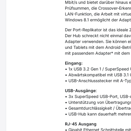
Mbit/s und bietet darüber hinaus
Prüfsummen, die Crossover-Erken
LAN-Funktion, die Arbeit mit vir
Windows 8.1 ermöglicht der Adapter
Der Port-Replikator ist das ideal
Der Hub schreckt nicht einmal da
Adapter verwenden. Sie können ein
und Tablets mit dem Android-Betr
mit passendem Adapter* mit dem 
Eingang:
• 1x USB 3.2 Gen 1 / SuperSpee
• Abwärtskompatibel mit USB 3.1 G
• USB-Anschlussstecker mit A-Typ
USB-Ausgänge
:
• 3x SuperSpeed USB-Port, USB-A
• Unterstützung von Übertragungsg
• Gesamtdurchlässigkeit / Übertra
• USB-Hub kann dauerhaft mehrer
RJ-45 Ausgang
• Gigabit Ethernet Schnittstelle 