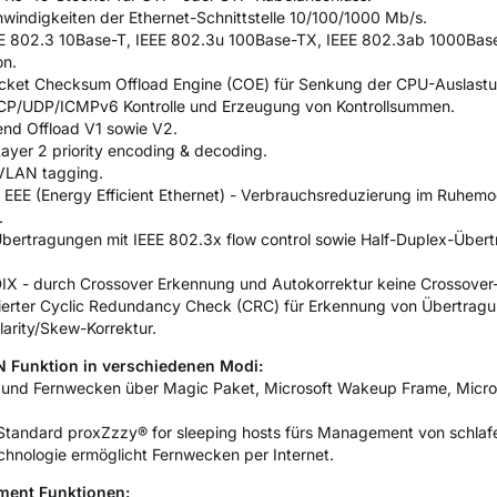
windigkeiten der Ethernet-Schnittstelle 10/100/1000 Mb/s.
EEE 802.3 10Base-T, IEEE 802.3u 100Base-TX, IEEE 802.3ab 1000Bas
on.
cket Checksum Offload Engine (COE) für Senkung der CPU-Auslastun
P/UDP/ICMPv6 Kontrolle und Erzeugung von Kontrollsummen.
nd Offload V1 sowie V2.
ayer 2 priority encoding & decoding.
 VLAN tagging.
 EEE (Energy Efficient Ethernet) - Verbrauchsreduzierung im Ruhemo
.
Übertragungen mit IEEE 802.3x flow control sowie Half-Duplex-Über
X - durch Crossover Erkennung und Autokorrektur keine Crossover-
erter Cyclic Redundancy Check (CRC) für Erkennung von Übertragu
arity/Skew-Korrektur.
 Funktion in verschiedenen Modi:
 und Fernwecken über Magic Paket, Microsoft Wakeup Frame, Micro
andard proxZzzy® for sleeping hosts fürs Management von schlafe
hnologie ermöglicht Fernwecken per Internet.
ment Funktionen: