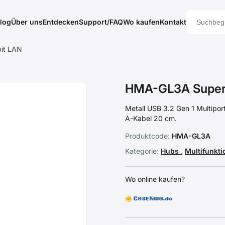
log
Über uns
Entdecken
Support/FAQ
Wo kaufen
Kontakt
it LAN
HMA-GL3A SuperS
Metall USB 3.2 Gen 1 Multipo
A-Kabel 20 cm.
Produktcode:
HMA-GL3A
Kategorie:
Hubs
,
Multifunkt
Wo online kaufen?