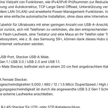
 eine Vielzahl von Funktionen, wie IPv4/IPv6-Prüfsummen zur Reduz
nung und Autokorrektur, TCP Large Send Offload, Unterstützung ve
tuellem LAN (VLAN) und erweiterte Power-Management-Funktionen. 
 eine einfache automatische Installation, ohne dass eine Internetver
e Zubehör für Ultrabooks mit einer geringen Anzahl von USB-A-Ansch
vor zurück, sich mit Telefonen zu verbinden, die den entsprechend
 Flash-Laufwerk, eine Tastatur und eine Maus an Ihr Telefon oder Ta
iebssystem, wie z. B. das Samsung S9+, können dank dieses Hubs ü
Internet verbunden werden.
d USB-Port, Stecker USB-A Male.
en 1 / USB 3.0 / USB 2.0 and USB 1.1.
 Male Stecker, befindet sich an einem 20 cm fest angebrachtem Ka
 Female Stecker.
eschwindigkeiten 5.000 / 480 / 12 / 1.5 Mb/s (SuperSpeed / High / 
gungsgeschwindigkeit ist durch die angewandte USB 3.2 Gen 1 Schnitt
e externe Laufwerke anschließen.
mit RJ-45-Stecker für UTP- oder STP-Kabelanschluss.