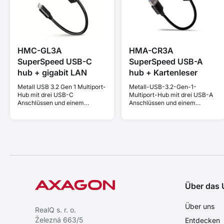
HMC-GL3A
HMA-CR3A
SuperSpeed USB-C
SuperSpeed USB-A
hub + gigabit LAN
hub + Kartenleser
Metall USB 3.2 Gen 1 Multiport-
Metall-USB-3.2-Gen-1-
Hub mit drei USB-C
Multiport-Hub mit drei USB-A
Anschlüssen und einem
Anschlüssen und einem
Kartenleser. USB-A-Kabel 20
Kartenleser. USB-A-Kabel 20
cm.
cm.
Über das
Über uns
RealQ s. r. o.
Železná 663/5
Entdecken