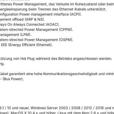
hrittenes Power Management, das Verluste im Ruhezustand oder beim
Energieeinsparung beim Trennen des Ethernet-Kabels unterstützt.
nfiguration Power management Interface (ACPI).
ement offload (ARP & NS).
lways On Always Connected (AOAC).
System-directed Power Management (CPPM).
Management (LPM).
System-directed Power Management (OSPM).
EEE (Energy Efficient Ethernet).
tützung von Hot Plug während des Betriebs angeschlossen werden.
ng.
abel garantiert eine hohe Kommunikationsgeschwindigkeit und mini
- (Bus Power).
 8.1 / 10 und neuer, Windows Server 2003 / 2008 / 2012 / 2016 und 
ows), MacOS X 10.4.x und höher, Linux mit dem Kern 2.6.x und höhe