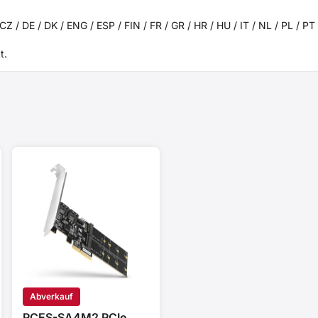
CZ / DE / DK / ENG / ESP / FIN / FR / GR / HR / HU / IT / NL / PL / PT
t.
Abverkauf
PCES-SA4M2 PCIe