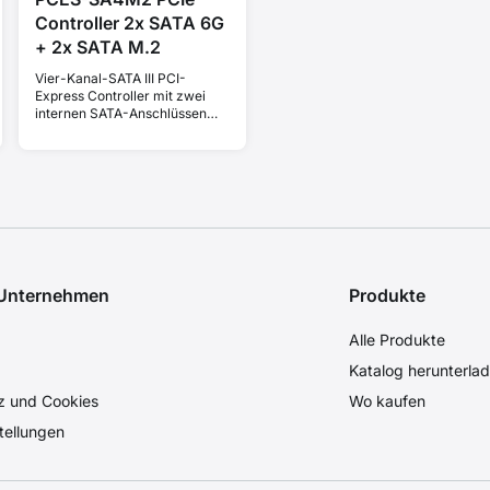
Controller 2x SATA 6G
+ 2x SATA M.2
Vier-Kanal-SATA III PCI-
Express Controller mit zwei
internen SATA-Anschlüssen
und zwei Steckplätzen für
SATA M.2 Festplatten.
Standard & Low Profile.
 Unternehmen
Produkte
Alle Produkte
Katalog herunterla
z und Cookies
Wo kaufen
tellungen