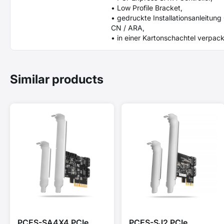
• Low Profile Bracket,
• gedruckte Installationsanleitung 
CN / ARA,
• in einer Kartonschachtel verpack
Similar products
PCES-SA4X4 PCIe
PCES-SJ2 PCIe