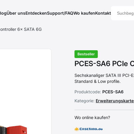
log
Über uns
Entdecken
Support/FAQ
Wo kaufen
Kontakt
ntroller 6× SATA 6G
Bestseller
PCES-SA6 PCIe C
Sechskanaliger SATA III PCI-E
Standard & Low profile.
Produktcode:
PCES-SA6
Kategorie:
Erweiterungskarte
Wo online kaufen?