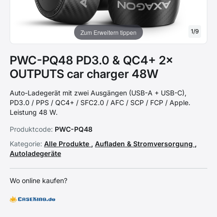
1
/
9
Zum Erweitern tippen
PWC-PQ48 PD3.0 & QC4+ 2×
OUTPUTS car charger 48W
Auto-Ladegerät mit zwei Ausgängen (USB-A + USB-C),
PD3.0 / PPS / QC4+ / SFC2.0 / AFC / SCP / FCP / Apple.
Leistung 48 W.
Produktcode:
PWC-PQ48
Kategorie:
Alle Produkte
,
Aufladen & Stromversorgung
,
Autoladegeräte
Wo online kaufen?