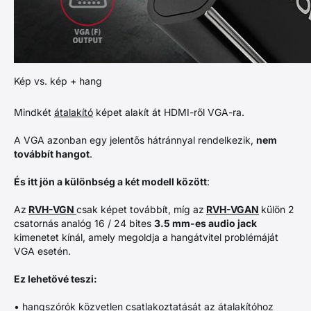
Kép vs. kép + hang
Mindkét
átalakító
képet alakít át HDMI-ről VGA-ra.
A VGA azonban egy jelentős hátránnyal rendelkezik,
nem
továbbít hangot
.
És itt jön a különbség a két modell között
:
Az
RVH-VGN
csak képet továbbít, míg az
RVH-VGAN
külön 2
csatornás analóg 16 / 24 bites
3.5 mm-es audio jack
kimenetet kínál, amely megoldja a hangátvitel problémáját
VGA esetén.
Ez lehetővé teszi:
• hangszórók közvetlen csatlakoztatását az átalakítóhoz