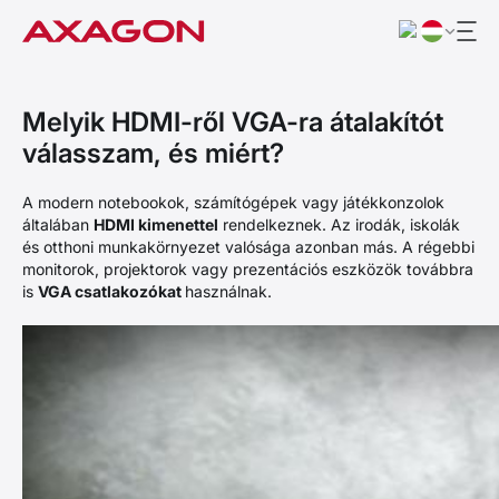
Melyik HDMI-ről VGA-ra átalakítót
válasszam, és miért?
A modern notebookok, számítógépek vagy játékkonzolok
általában
HDMI kimenettel
rendelkeznek. Az irodák, iskolák
és otthoni munkakörnyezet valósága azonban más. A régebbi
monitorok, projektorok vagy prezentációs eszközök továbbra
is
VGA csatlakozókat
használnak.