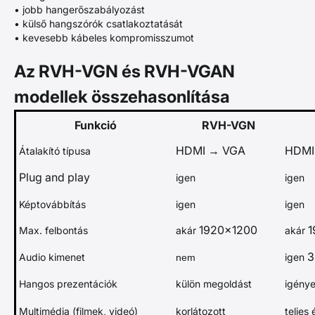
• jobb hangerőszabályozást
• külső hangszórók csatlakoztatását
• kevesebb kábeles kompromisszumot
Az RVH-VGN és RVH-VGAN
modellek összehasonlítása
Funkció
RVH-VGN
HDMI → VGA
HDMI
Átalakító típusa
Plug and play
igen
igen
Képtovábbítás
igen
igen
1920×1200
1
Max. felbontás
akár
akár
3
Audio kimenet
igen
nem
Hangos prezentációk
külön megoldást
igény
Multimédia (filmek, videó)
korlátozott
teljes