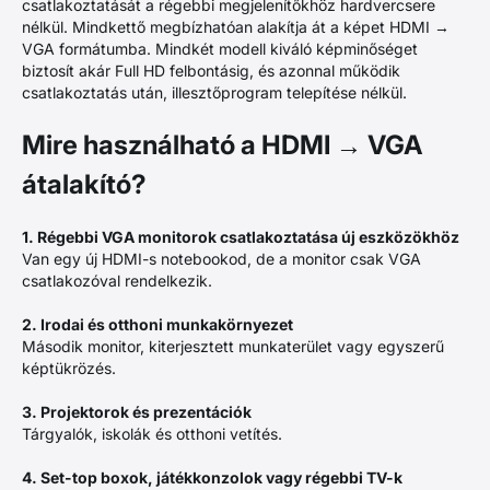
csatlakoztatását a régebbi megjelenítőkhöz hardvercsere
nélkül. Mindkettő megbízhatóan alakítja át a képet HDMI →
VGA formátumba. Mindkét modell kiváló képminőséget
biztosít akár Full HD felbontásig, és azonnal működik
csatlakoztatás után, illesztőprogram telepítése nélkül.
Mire használható a HDMI → VGA
átalakító?
1. Régebbi VGA monitorok csatlakoztatása új eszközökhöz
Van egy új HDMI-s notebookod, de a monitor csak VGA
csatlakozóval rendelkezik.
2. Irodai és otthoni munkakörnyezet
Második monitor, kiterjesztett munkaterület vagy egyszerű
képtükrözés.
3. Projektorok és prezentációk
Tárgyalók, iskolák és otthoni vetítés.
4. Set-top boxok, játékkonzolok vagy régebbi TV-k