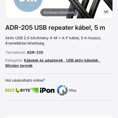
1
/
6
Érintéssel kibővíthető
ADR-205 USB repeater kábel, 5 m
Aktív USB 2.0 bővítmény A-M > A-F kábel, 5 m hosszú.
Áramellátási lehetőség.
Termékkód:
ADR-205
Kategória:
Kábelek és adapterek
,
USB aktív kábelek
,
Minden termék
Hol vásárolható online?