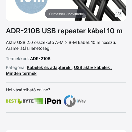
1
/
6
Érintéssel kibővíthető
ADR-210B USB repeater kábel 10 m
Aktív USB 2.0 összekötő A-M > B-M kábel, 10 m hosszú.
Áramellátási lehetőség.
Termékkód:
ADR-210B
Kategória:
Kábelek és adapterek
,
USB aktív kábelek
,
Minden termék
Hol vásárolható online?