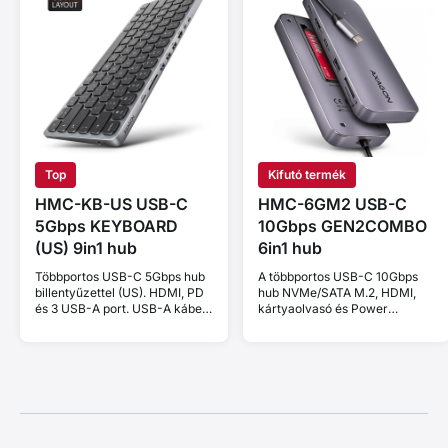
Top
Kifutó termék
HMC-KB-US USB-C
HMC-6GM2 USB-C
5Gbps KEYBOARD
10Gbps GEN2COMBO
(US) 9in1 hub
6in1 hub
Többportos USB-C 5Gbps hub
A többportos USB-C 10Gbps
billentyűzettel (US). HDMI, PD
hub NVMe/SATA M.2, HDMI,
és 3 USB-A port. USB-A kábel
kártyaolvasó és Power
60 cm.
Delivery. Kábel USB-C 20
cm.20 cm.