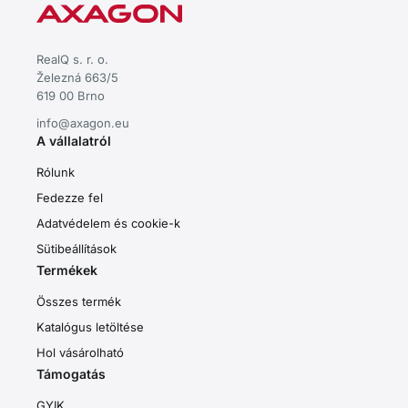
RealQ s. r. o.
Železná 663/5
619 00 Brno
info@axagon.eu
A vállalatról
Rólunk
Fedezze fel
Adatvédelem és cookie-k
Sütibeállítások
Termékek
Összes termék
Katalógus letöltése
Hol vásárolható
Támogatás
GYIK