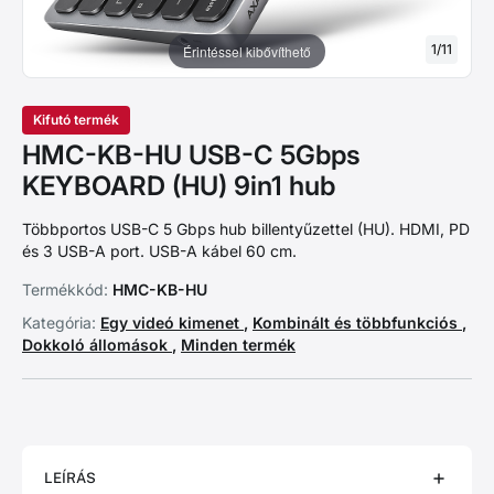
1
/
11
Érintéssel kibővíthető
Kifutó termék
HMC-KB-HU USB-C 5Gbps
KEYBOARD (HU) 9in1 hub
Többportos USB-C 5 Gbps hub billentyűzettel (HU). HDMI, PD
és 3 USB-A port. USB-A kábel 60 cm.
Termékkód:
HMC-KB-HU
Kategória:
Egy videó kimenet
,
Kombinált és többfunkciós
,
Dokkoló állomások
,
Minden termék
LEÍRÁS