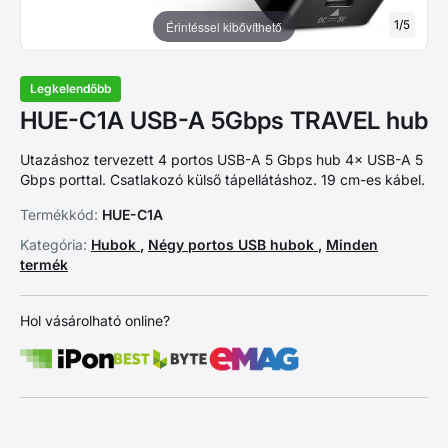
1
/
5
Érintéssel kibővíthető
Legkelendőbb
HUE-C1A USB-A 5Gbps TRAVEL hub
Utazáshoz tervezett 4 portos USB-A 5 Gbps hub 4× USB-A 5
Gbps porttal. Csatlakozó külső tápellátáshoz. 19 cm-es kábel.
Termékkód:
HUE-C1A
Kategória:
Hubok
,
Négy portos USB hubok
,
Minden
termék
Hol vásárolható online?