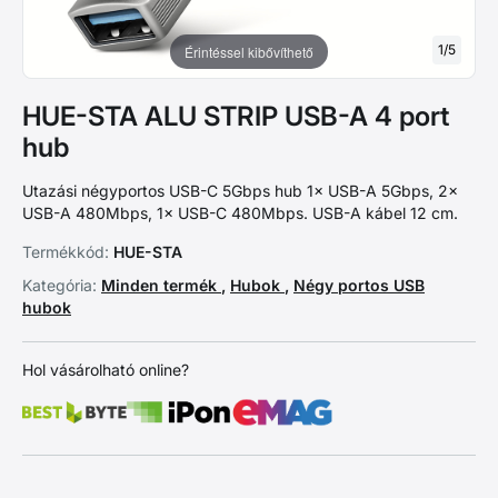
1
/
5
Érintéssel kibővíthető
HUE-STA ALU STRIP USB-A 4 port
hub
Utazási négyportos USB-C 5Gbps hub 1× USB-A 5Gbps, 2×
USB-A 480Mbps, 1× USB-C 480Mbps. USB-A kábel 12 cm.
Termékkód:
HUE-STA
Kategória:
Minden termék
,
Hubok
,
Négy portos USB
hubok
Hol vásárolható online?