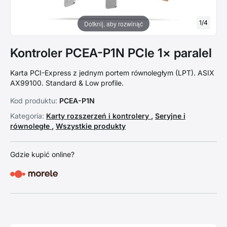
1
/
4
Dotknij, aby rozwinąć
Kontroler PCEA-P1N PCIe 1× paralel
Karta PCI-Express z jednym portem równoległym (LPT). ASIX
AX99100. Standard & Low profile.
Kod produktu:
PCEA-P1N
Kategoria:
Karty rozszerzeń i kontrolery
,
Seryjne i
równoległe
,
Wszystkie produkty
Gdzie kupić online?