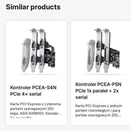
Similar products
Kontroler PCEA-PSN
Kontroler PCEA-S4N
PCIe 1x paralel + 2x
PCIe 4× serial
serial
Karta PCI-Express z czterema
Karta PCI-Express z jednym
portami szeregowymi 250
portem równoległym i parą
kbps. ASIX AX99100. Standard
portów szeregowych 250
& Low profile.
kbps. ASIX AX99100. Standard
& Low profile.