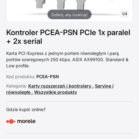
1
/
4
Dotknij, aby rozwinąć
Kontroler PCEA-PSN PCIe 1x paralel
+ 2x serial
Karta PCI-Express z jednym portem równoległym i parą
portów szeregowych 250 kbps. ASIX AX99100. Standard &
Low profile.
Kod produktu:
PCEA-PSN
Kategoria:
Karty rozszerzeń i kontrolery
,
Seryjne i
równoległe
,
Wszystkie produkty
Gdzie kupić online?