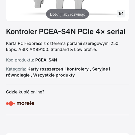
1
/
4
Dotknij, aby rozwinąć
Kontroler PCEA-S4N PCIe 4× serial
Karta PCI-Express z czterema portami szeregowymi 250
kbps. ASIX AX99100. Standard & Low profile.
Kod produktu:
PCEA-S4N
Kategoria:
Karty rozszerzeń i kontrolery
,
Seryjne i
równoległe
,
Wszystkie produkty
Gdzie kupić online?