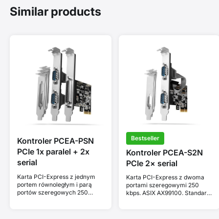
Similar products
Bestseller
Kontroler PCEA-PSN
PCIe 1x paralel + 2x
Kontroler PCEA-S2N
serial
PCIe 2× serial
Karta PCI-Express z jednym
Karta PCI-Express z dwoma
portem równoległym i parą
portami szeregowymi 250
portów szeregowych 250
kbps. ASIX AX99100. Standard
kbps. ASIX AX99100. Standard
& Low profile.
& Low profile.