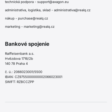
technická podpora -
support@axagon.eu
administratíva, logistika, sklad -
administrativa@realq.cz
nákup -
purchase@realq.cz
marketing -
marketing@realq.cz
Bankové spojenie
Raiffeisenbank a.s.
Hvězdova 1716/2b
140 78 Praha 4
č. ú.: 2066023001/5500
IBAN: CZ9755000000002066023001
SWIFT: RZBCCZPP