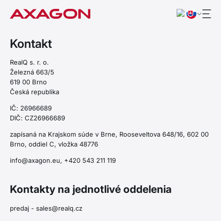
Kontakt
RealQ s. r. o.
Železná 663/5
619 00 Brno
Česká republika
IČ: 26966689
DIČ: CZ26966689
zapísaná na Krajskom súde v Brne, Rooseveltova 648/16, 602 00
Brno, oddiel C, vložka 48776
info@axagon.eu
, +420 543 211 119
Kontakty na jednotlivé oddelenia
predaj -
sales@realq.cz