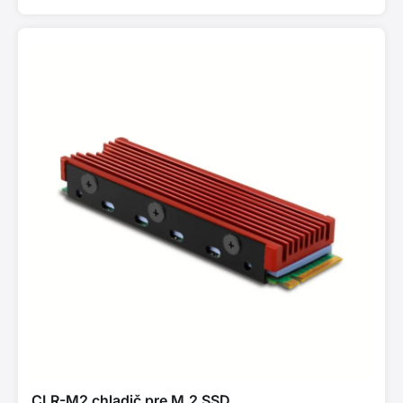
CLR-M2 chladič pre M.2 SSD