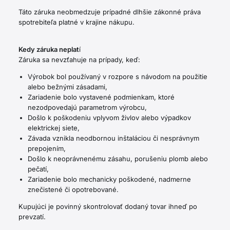
Táto záruka neobmedzuje prípadné dlhšie zákonné práva
spotrebiteľa platné v krajine nákupu.
Kedy záruka neplat
í
Záruka sa nevzťahuje na prípady, keď:
Výrobok bol používaný v rozpore s návodom na použitie
alebo bežnými zásadami,
Zariadenie bolo vystavené podmienkam, ktoré
nezodpovedajú parametrom výrobcu,
Došlo k poškodeniu vplyvom živlov alebo výpadkov
elektrickej siete,
Závada vznikla neodbornou inštaláciou či nesprávnym
prepojením,
Došlo k neoprávnenému zásahu, porušeniu plomb alebo
pečatí,
Zariadenie bolo mechanicky poškodené, nadmerne
znečistené či opotrebované.
Kupujúci je povinný skontrolovať dodaný tovar ihneď po
prevzatí.