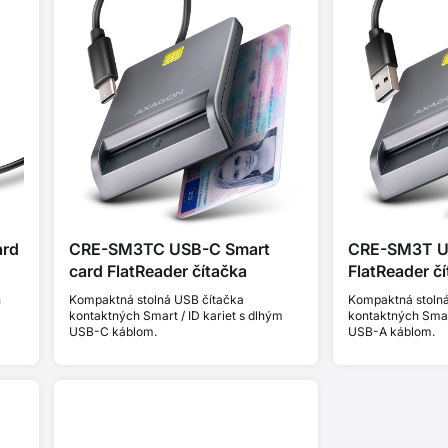
ard
CRE-SM3TC USB-C Smart
CRE-SM3T US
card FlatReader čítačka
FlatReader č
h
Kompaktná stolná USB čítačka
Kompaktná stolná
kontaktných Smart / ID kariet s dlhým
kontaktných Smar
USB-C káblom.
USB-A káblom.