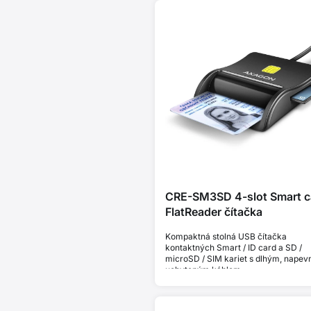
CRE-SM3SD 4-slot Smart c
FlatReader čítačka
Kompaktná stolná USB čítačka
kontaktných Smart / ID card a SD /
microSD / SIM kariet s dlhým, napev
uchyteným káblom.