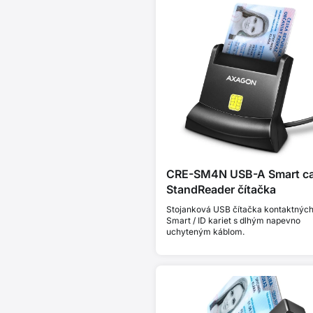
CRE-SM4N USB-A Smart c
StandReader čítačka
Stojanková USB čítačka kontaktnýc
Smart / ID kariet s dlhým napevno
uchyteným káblom.