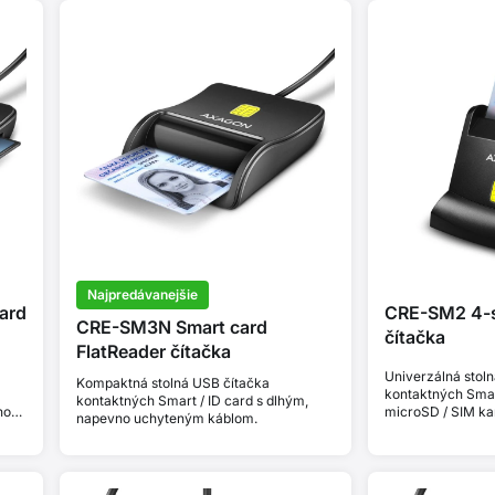
Najpredávanejšie
ard
CRE-SM2 4-s
CRE-SM3N Smart card
čítačka
FlatReader čítačka
Univerzálná stol
Kompaktná stolná USB čítačka
kontaktných Smart
kontaktných Smart / ID card s dlhým,
no
microSD / SIM kar
napevno uchyteným káblom.