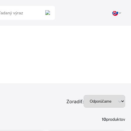
Zoradiť:
10
produktov