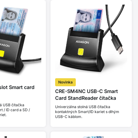
Novinka
lot Smart card
CRE-SM4NC USB-C Smart
Card StandReader čítačka
ná USB čítačka
Univerzálna stolná USB čítačka
 / ID card a SD /
kontaktných Smart/ID kariet s dlhým
iet.
USB-C káblom.