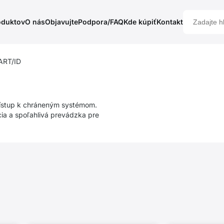
oduktov
O nás
Objavujte
Podpora/FAQ
Kde kúpiť
Kontakt
ART/ID
rístup k chráneným systémom.
cia a spoľahlivá prevádzka pre