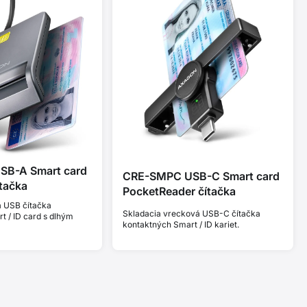
B-A Smart card
CRE-SMPC USB-C Smart card
ítačka
PocketReader čítačka
 USB čítačka
Skladacia vrecková USB-C čítačka
t / ID card s dlhým
kontaktných Smart / ID kariet.