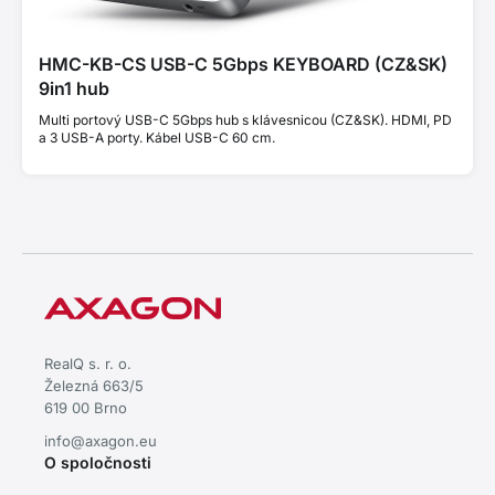
HMC-KB-CS USB-C 5Gbps KEYBOARD (CZ&SK)
9in1 hub
Multi portový USB-C 5Gbps hub s klávesnicou (CZ&SK). HDMI, PD
a 3 USB-A porty. Kábel USB-C 60 cm.
RealQ s. r. o.
Železná 663/5
619 00 Brno
info@axagon.eu
O spoločnosti