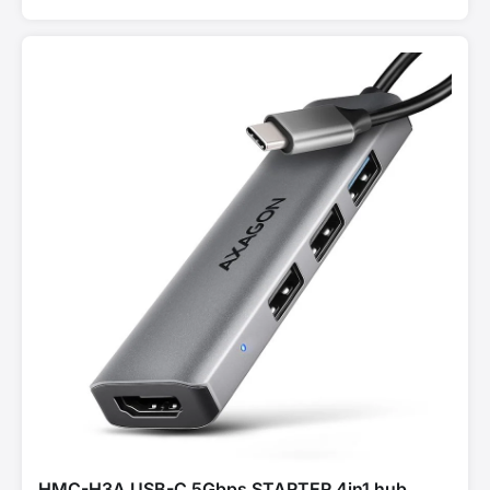
HMC-H3A USB-C 5Gbps STARTER 4in1 hub