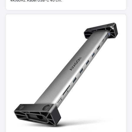
4K/60Hz. Kábel USB-C 40 cm.