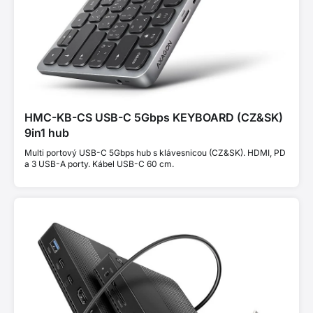
HMC-KB-CS USB-C 5Gbps KEYBOARD (CZ&SK)
9in1 hub
Multi portový USB-C 5Gbps hub s klávesnicou (CZ&SK). HDMI, PD
a 3 USB-A porty. Kábel USB-C 60 cm.